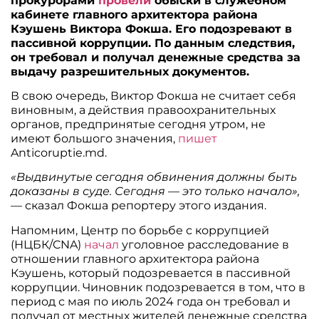
прокурорами
провели
обыски в служебном
кабинете главного архитектора района
Кэушень Виктора Фокша. Его подозревают в
пассивной коррупции. По данным следствия,
он требовал и получал денежные средства за
выдачу разрешительных документов.
В свою очередь, Виктор Фокша не считает себя
виновным, а действия правоохранительных
органов, предпринятые сегодня утром, не
имеют большого значения,
пишет
Anticoruptie.md.
«Выдвинутые сегодня обвинения должны быть
доказаны в суде. Сегодня — это только начало»,
— сказал Фокша репортеру этого издания.
Напомним, Центр по борьбе с коррупцией
(НЦБК/CNA)
начал
уголовное расследование в
отношении главного архитектора района
Кэушень, который подозревается в пассивной
коррупции. Чиновник подозревается в том, что в
период с мая по июль 2024 года он требовал и
получал от местных жителей денежные средства