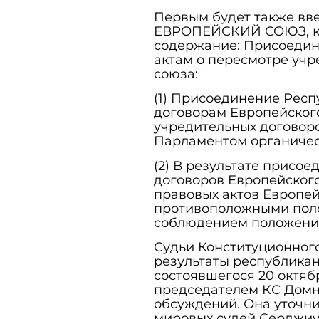
Первым будет также вв
ЕВРОПЕЙСКИЙ СОЮЗ, ко
содержание: Присоедин
актам о пересмотре учр
союза:
(1) Присоединение Рес
договорам Европейского
учредительных договоро
Парламентом органичес
(2) В результате присо
договоров Европейского
правовых актов Европе
противоположными поло
соблюдением положений
Судьи Конституционного 
результаты республика
состоявшегося 20 октяб
председателем КС Домн
обсуждений. Она уточни
мировых судей Серджиу