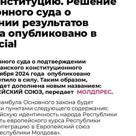
онституцию. Решение
нного суда о
ии результатов
а опубликовано в
cial
ного суда о подтверждении
канского конституционного
ября 2024 года опубликовано
ступило в силу. Таким образом,
удет дополнена новым названием:
ЕЙСКИЙ СОЮЗ, передает
МОЛДПРЕС
.
еамбула Основного закона будет
и пунктами следующего содержания:
скую идентичность народа Республики
ть европейского курса Республики
теграцию в Европейский союз
Республики Молдова».