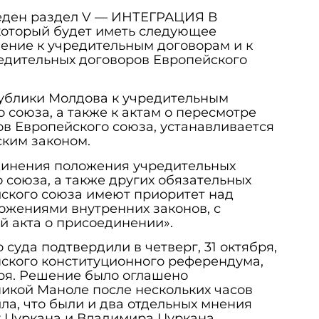
еден раздел V — ИНТЕГРАЦИЯ В
торый будет иметь следующее
ение к учредительным договорам и к
едительных договоров Европейского
публики Молдова к учредительным
 союза, а также к актам о пересмотре
в Европейского союза, устанавливается
ким законом.
единения положения учредительных
 союза, а также других обязательных
йского союза имеют приоритет над
жениями внутренних законов, с
 акта о присоединении».
суда подтвердили в четверг, 31 октября,
нского конституционного референдума,
ря. Решение было оглашено
икой Маноле после нескольких часов
ла, что были и два отдельных мнения
 Цуркана и Владимира Цуркана.