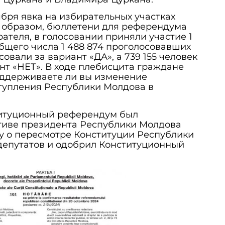
бря явка на избирательных участках
м образом, бюллетени для референдума
рателя, в голосовании приняли участие 1
общего числа 1 488 874 проголосовавших
совали за вариант «ДА», а 739 155 человек
нт «НЕТ». В ходе плебисцита граждане
оддерживаете ли вы изменение
тупления Республики Молдова в
итуционный референдум был
тиве президента Республики Молдова
у о пересмотре Конституции Республики
депутатов и одобрил Конституционный