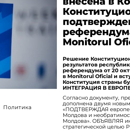
внесена в К
Конституцио
подтвержден
референдум
Monitorul Ofi
Решение Конституцион
результатов республи
референдума от 20 окт
в Monitorul Oficial и в
Конституция страны б
ИНТЕГРАЦИЯ В ЕВРОП
Согласно документу, пр
дополнена двумя новым
Политика
«ПОДТВЕРЖДАЯ европей
Молдова и необратимос
Молдова». ОБЪЯВЛЯЯ ин
стратегической целью 