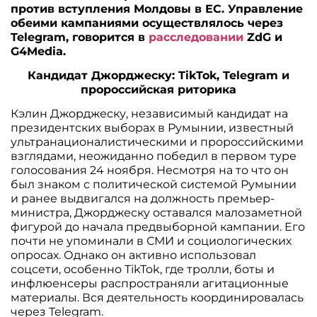
против вступления Молдовы в ЕС. Управление
обеими кампаниями осуществлялось через
Telegram, говорится в
расследовании
ZdG и
G4Media.
Кандидат Джорджеску: TikTok, Telegram и
пророссийская риторика
Кэлин Джорджеску, независимый кандидат на
президентских выборах в Румынии, известный
ультранационалистическими и пророссийскими
взглядами, неожиданно победил в первом туре
голосования 24 ноября. Несмотря на то что он
был знаком с политической системой Румынии
и ранее выдвигался на должность премьер-
министра, Джорджеску оставался малозаметной
фигурой до начала предвыборной кампании. Его
почти не упоминали в СМИ и социологических
опросах. Однако он активно использовал
соцсети, особенно TikTok, где тролли, боты и
инфлюенсеры распространяли агитационные
материалы. Вся деятельность координировалась
через Telegram.