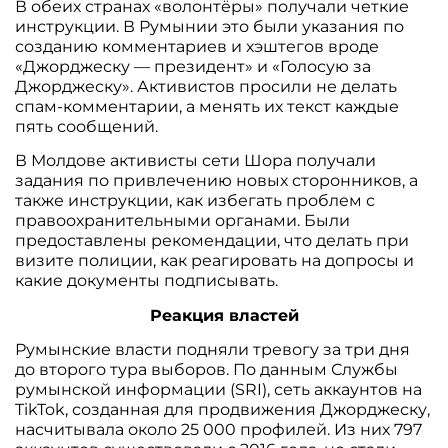
В обеих странах «волонтёры» получали четкие
инструкции. В Румынии это были указания по
созданию комментариев и хэштегов вроде
«Джорджеску — президент» и «Голосую за
Джорджеску». Активистов просили не делать
спам-комментарии, а менять их текст каждые
пять сообщений.
В Молдове активисты сети Шора получали
задания по привлечению новых сторонников, а
также инструкции, как избегать проблем с
правоохранительными органами. Были
предоставлены рекомендации, что делать при
визите полиции, как реагировать на допросы и
какие документы подписывать.
Реакция властей
Румынские власти подняли тревогу за три дня
до второго тура выборов. По данным Службы
румынской информации (SRI), сеть аккаунтов на
TikTok, созданная для продвижения Джорджеску,
насчитывала около 25 000 профилей. Из них 797