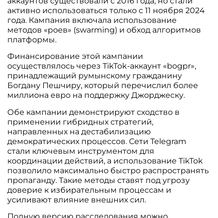
аккаунтов существовали с 2016 года, но стали
активно использоваться только с 11 ноября 2024
года. Кампания включала использование
методов «роев» (swarming) и обход алгоритмов
платформы.
Финансирование этой кампании
осуществлялось через TikTok-аккаунт «bogpr»,
принадлежащий румынскому гражданину
Богдану Пешчиру, который перечислил более
миллиона евро на поддержку Джорджеску.
Обе кампании демонстрируют сходство в
применении гибридных стратегий,
направленных на дестабилизацию
демократических процессов. Сети Telegram
стали ключевым инструментом для
координации действий, а использование TikTok
позволило максимально быстро распространять
пропаганду. Такие методы ставят под угрозу
доверие к избирательным процессам и
усиливают влияние внешних сил.
Полную версию расследования можно