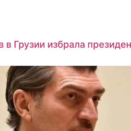
 в Грузии избрала президе