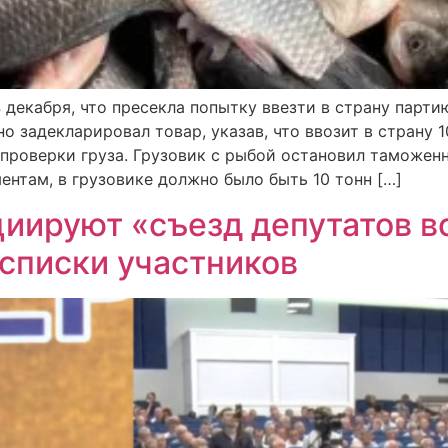
декабря, что пресекла попытку ввезти в страну парти
о задекларировал товар, указав, что ввозит в страну 10
 проверки груза. Грузовик с рыбой остановил таможен
нтам, в грузовике должно было быть 10 тонн […]
циируют «съезд депутатов в
списки участников