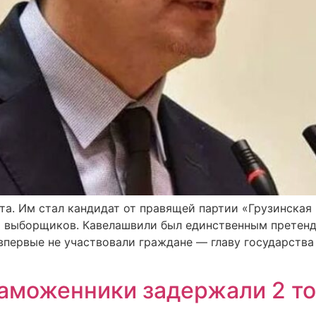
та. Им стал кандидат от правящей партии «Грузинска
т выборщиков. Кавелашвили был единственным претенд
 впервые не участвовали граждане — главу государства
аможенники задержали 2 т