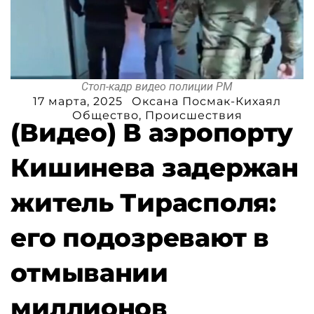
Стоп-кадр видео полиции РМ
17 марта, 2025
Оксана Посмак-Кихаял
Общество
,
Происшествия
(Видео) В аэропорту
Кишинева задержан
житель Тирасполя:
его подозревают в
отмывании
миллионов