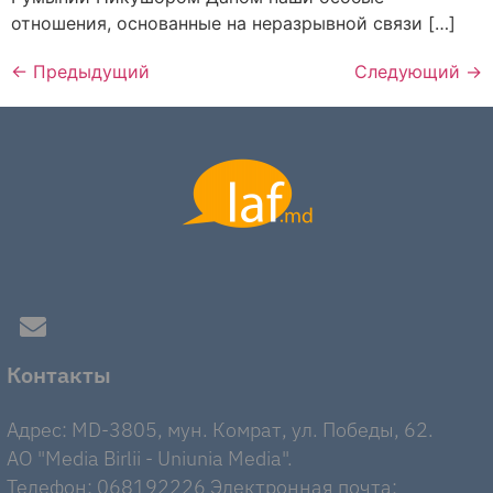
отношения, основанные на неразрывной связи […]
←
Предыдущий
Следующий
→
Контакты
Адрес: MD-3805, мун. Комрат, ул. Победы, 62.
AO "Media Birlii - Uniunia Media".
Телефон: 068192226 Электронная почта: