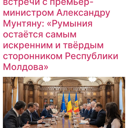
встречи с премьер-
министром Александру
Мунтяну: «Румыния
остаётся самым
искренним и твёрдым
сторонником Республики
Молдова»