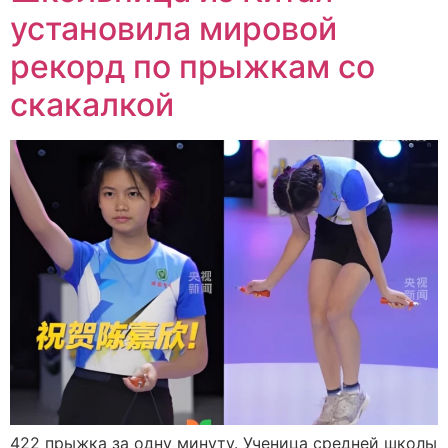
установила мировой
рекорд по прыжкам со
скакалкой
422 прыжка за одну минуту. Ученица средней школы