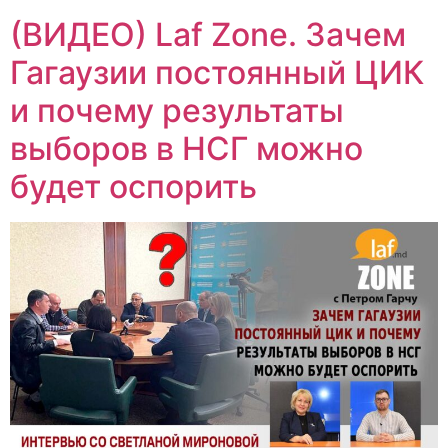
(ВИДЕО) Laf Zone. Зачем
Гагаузии постоянный ЦИК
и почему результаты
выборов в НСГ можно
будет оспорить