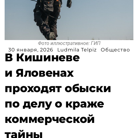
Фото иллюстративное: ГИП
30 января, 2026
Ludmila Telpiz
Общество
В Кишиневе
и Яловенах
проходят обыски
по делу о краже
коммерческой
тайны