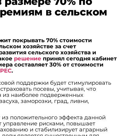
 размере 70% по
ремиям в сельском
жит покрывать 70% стоимости
льском хозяйстве за счет
азвития сельского хозяйства и
Такое
решение
принял сегодня кабинет
ера составляет 30% от стоимости
РЕС
.
овой поддержки будет стимулировать
страховать посевы, учитывая, что
н из наиболее подверженных
асуха, заморозки, град, ливни,
 из положительного эффекта данной
т управление рисками, повышает
рахованию и стабилизирует аграрный
й доли является существенным для