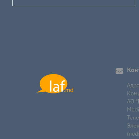
Кон
Адре
Комр
AO "M
Medi
Тел
Элек
medi