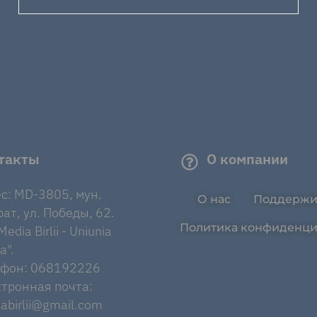
такты
О компании
с: MD-3805, мун.
О нас
Поддержи
ат, ул. Победы, 62.
Политика конфиденци
edia Birlii - Uniunia
a".
ефон: 068192226
тронная почта:
abirlii@gmail.com