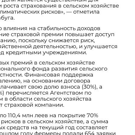
роста страхования в сельском хозяйстве
лиматических рисков», — отметила
буга.
 влияния на стабильность доходов
ние страховой премии повышает доступ
нию, поскольку снижается риск,
яйственной деятельностью, и улучшается
ед кредитными учреждениями.
ых премий в сельском хозяйстве
онального фонда развития сельского
естности. Финансовая поддержка
влению, на основании договора
лачивает свою долю взноса (30%), а
) перечисляется Агентством по
 в области сельского хозяйства
т страховой компании.
ло 110,4 млн леев на покрытие 70%
рисков в сельском хозяйстве, а сумма
 средств на текущий год составляет
прошлом году фермеры подали 654 заявки