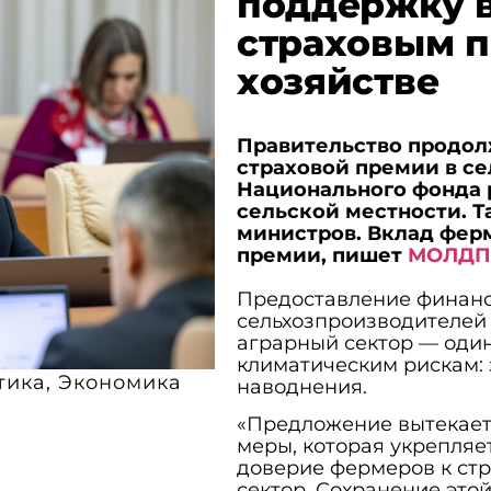
поддержку в
страховым п
хозяйстве
Правительство продол
страховой премии в се
Национального фонда р
сельской местности. 
министров. Вклад ферм
премии, пишет
МОЛДП
Предоставление финанс
сельхозпроизводителей 
аграрный сектор — оди
климатическим рискам: з
тика
,
Экономика
наводнения.
«Предложение вытекает
меры, которая укрепляе
доверие фермеров к ст
сектор. Сохранение это