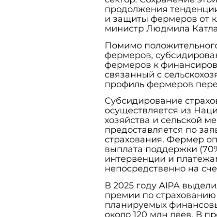
продолжения тенденции 
и защиты фермеров от к
министр Людмила Катла
Помимо положительного
фермеров, субсидирова
фермеров к финансирова
связанный с сельскохоз
профиль фермеров пер
Субсидирование страхов
осуществляется из Наци
хозяйства и сельской м
предоставляется по зая
страхования. Фермер оп
выплата поддержки (70%
интервенции и платежам
непосредственно на сче
В 2025 году AIPA выдели
премии по страхованию 
планируемых финансовых
около 120 млн леев. В 