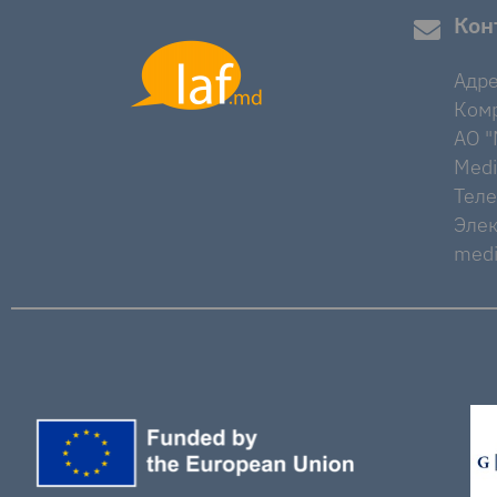
Кон
Адре
Комр
AO "M
Medi
Тел
Элек
medi