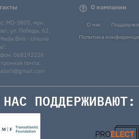
такты
О компании
с: MD-3805, мун.
О нас
Поддержи
ат, ул. Победы, 62.
Политика конфиденци
edia Birlii - Uniunia
a".
ефон: 068192226
тронная почта:
abirlii@gmail.com
НАС ПОДДЕРЖИВАЮТ: