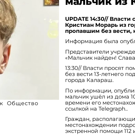
мальчик из 
UPDATE 14:30// Власти
Кристиан Морарь из го
пропавшим без вести,
Информация была опубл
Представители учрежде
«Мальчик найден! Слава 
13:30// Власти просят 
без вести 13-летнего п
города Калараш.
По информации, опубли
мальчик ушёл из дома 10
времени его местонахож
к
Общество
ссылкой на Telegraph..
Граждан, располагающи
местонахождении подрос
экстренной помощи 112 