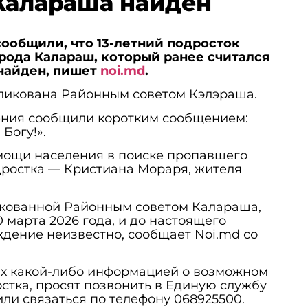
Калараша найден
 сообщили, что 13-летний подросток
рода Калараш, который ранее считался
 найден, пишет
noi.md
.
икована Районным советом Кэлэраша.
ния сообщили коротким сообщением:
Богу!».
помощи населения в поиске пропавшего
одростка — Кристиана Мораря, жителя
кованной Районным советом Калараша,
 марта 2026 года, и до настоящего
дение неизвестно, сообщает Noi.md со
х какой-либо информацией о возможном
тка, просят позвонить в Единую службу
или связаться по телефону 068925500.