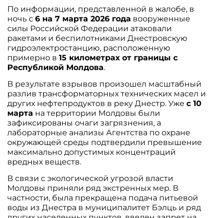
По информации, представленной в жалобе, в
ночь с
6 на 7 марта 2026 года
вооруженные
силы Российской Федерации атаковали
ракетами и беспилотниками Днестровскую
гидроэлектростанцию, расположенную
примерно в
15 километрах от границы с
Республикой Молдова
.
В результате взрывов произошел масштабный
разлив трансформаторных технических масел и
других нефтепродуктов в реку Днестр. Уже
с 10
марта
на территории Молдовы были
зафиксированы очаги загрязнения, а
лабораторные анализы Агентства по охране
окружающей среды подтвердили превышение
максимально допустимых концентраций
вредных веществ.
В связи с экологической угрозой власти
Молдовы приняли ряд экстренных мер. В
частности, была прекращена подача питьевой
воды из Днестра в муниципалитет Бэлць и ряд
других населенных пунктов, введен запрет на