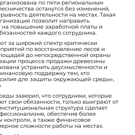
организована по пяти региональным
лесничества останутся без изменений,
рывность деятельности на местах. Такая
ганизация позволит направить
 на повышение заработной платы и
бязанностей каждого сотрудника.
ют за широкий спектр критически
приятий по восстановлению лесов и
площадей до непосредственной охраны
изации процесса продажи древесины
извана устранить двусмысленности и
финансовую поддержку тем, кто
усилия для защиты окружающей среды»,
.
еды заверил, что сотрудники, которые
т свои обязанности, только выиграют от
институциональная структура сделает
офессионализме, обеспечив более
 контроля, а также финансовое
ерное сложности работы на местах.