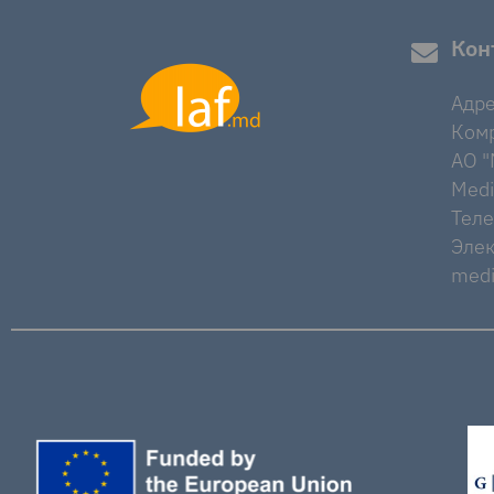
Кон
Адре
Комр
AO "M
Medi
Тел
Элек
medi