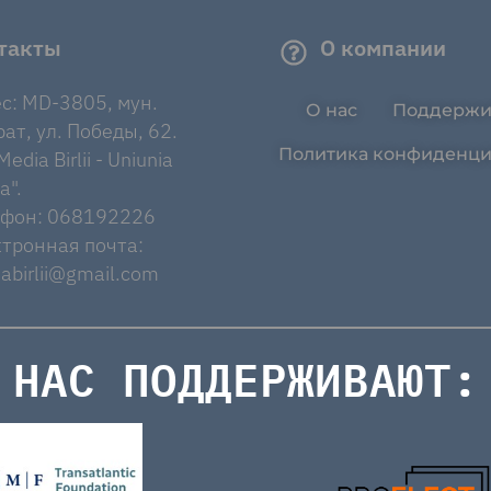
такты
О компании
с: MD-3805, мун.
О нас
Поддержи
ат, ул. Победы, 62.
Политика конфиденци
edia Birlii - Uniunia
a".
ефон: 068192226
тронная почта:
abirlii@gmail.com
НАС ПОДДЕРЖИВАЮТ: