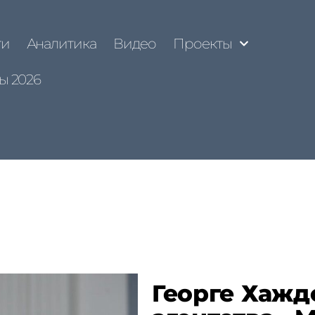
ти
Аналитика
Видео
Проекты
ы 2026
Георге Хажд