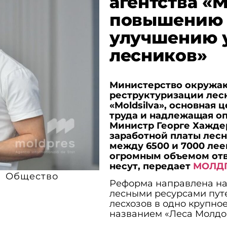
агентства «M
повышению 
улучшению у
лесников»
Министерство окружаю
реструктуризации лесн
«Moldsilva», основная
труда и надлежащая оп
Министр Георге Хажде
заработной платы лесн
между 6500 и 7000 лее
огромным объемом отв
несут, передает
МОЛД
Общество
Реформа направлена на
лесными ресурсами пут
лесхозов в одно крупно
названием «Леса Молдо