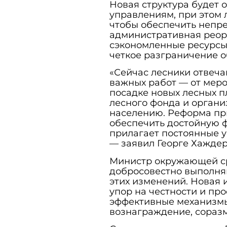
Новая структура будет 
управлениям, при этом 
чтобы обеспечить непре
административная реор
сэкономленные ресурсы
четкое разграничение о
«Сейчас лесники отвеча
важных работ — от меро
посадке новых лесных 
лесного фонда и орган
населению. Реформа пр
обеспечить достойную 
прилагает постоянные 
— заявил Георге Хаждер
Министр окружающей ср
добросовестно выполняю
этих изменений. Новая 
упор на честности и пр
эффективные механизмы
вознаграждение, соразм