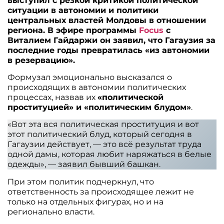
выступил с резкой критикой политической
ситуации в автономии и политики
центральных властей Молдовы в отношении
региона. В эфире программы
Focus
с
Виталием Гайдаржи он заявил, что Гагаузия за
последние годы превратилась «из автономии
в резервацию».
Формузал эмоционально высказался о
происходящих в автономии политических
процессах, назвав их
«политической
проституцией» и «политическим блудом»
.
«Вот эта вся политическая проституция и вот
этот политический блуд, который сегодня в
Гагаузии действует, — это всё результат труда
одной дамы, которая любит наряжаться в белые
одежды», — заявил бывший башкан.
При этом политик подчеркнул, что
ответственность за происходящее лежит не
только на отдельных фигурах, но и на
регионально власти.