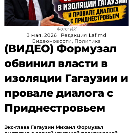
Фото: ИИ
8 мая, 2026
Редакция Laf.md
Видеоновости
,
Политика
(ВИДЕО) Формузал
обвинил власти в
изоляции Гагаузии и
провале диалога с
Приднестровьем
Экс-глава Гагаузии Михаил Формузал