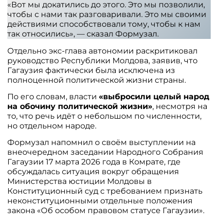
«Вот мы докатились до этого. Это мы позволили,
чтобы с нами так разговаривали. Это мы своими
действиями способствовали тому, чтобы к нам
так относились», — сказал Формузал.
Отдельно экс-глава автономии раскритиковал
руководство Республики Молдова, заявив, что
Гагаузия фактически была исключена из
полноценной политической жизни страны.
По его словам, власти
«выбросили целый народ
на обочину политической жизни»
, несмотря на
то, что речь идёт о небольшом по численности,
но отдельном народе.
Формузал напомнил о своём выступлении на
внеочередном заседании Народного Собрания
Гагаузии 17 марта 2026 года в Комрате, где
обсуждалась ситуация вокруг обращения
Министерства юстиции Молдовы в
Конституционный суд с требованием признать
неконституционными отдельные положения
закона «Об особом правовом статусе Гагаузии».