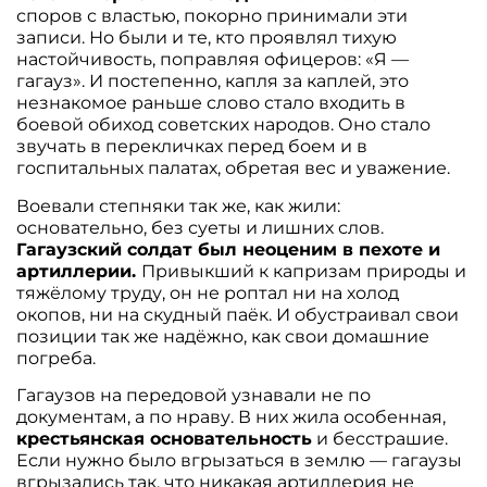
споров с властью, покорно принимали эти
записи. Но были и те, кто проявлял тихую
настойчивость, поправляя офицеров: «Я —
гагауз». И постепенно, капля за каплей, это
незнакомое раньше слово стало входить в
боевой обиход советских народов. Оно стало
звучать в перекличках перед боем и в
госпитальных палатах, обретая вес и уважение.
Воевали степняки так же, как жили:
основательно, без суеты и лишних слов.
Гагаузский солдат был неоценим в пехоте и
артиллерии.
Привыкший к капризам природы и
тяжёлому труду, он не роптал ни на холод
окопов, ни на скудный паёк. И обустраивал свои
позиции так же надёжно, как свои домашние
погреба.
Гагаузов на передовой узнавали не по
документам, а по нраву. В них жила особенная,
крестьянская основательность
и бесстрашие.
Если нужно было вгрызаться в землю — гагаузы
вгрызались так, что никакая артиллерия не