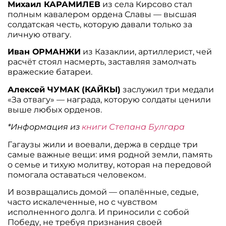
Михаил КАРАМИЛЕВ
из села Кирсово стал
полным кавалером ордена Славы — высшая
солдатская честь, которую давали только за
личную отвагу.
Иван ОРМАНЖИ
из Казаклии, артиллерист, чей
расчёт стоял насмерть, заставляя замолчать
вражеские батареи.
Алексей ЧУМАК
(КАЙКЫ)
заслужил три медали
«За отвагу» — награда, которую солдаты ценили
выше любых орденов.
*Информация из
книги Степана Булгара
Гагаузы жили и воевали, держа в сердце три
самые важные вещи: имя родной земли, память
о семье и тихую молитву, которая на передовой
помогала оставаться человеком.
И возвращались домой — опалённые, седые,
часто искалеченные, но с чувством
исполненного долга. И приносили с собой
Победу, не требуя признания своей