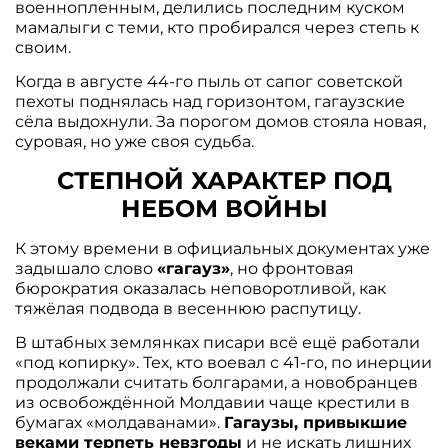
военнопленным, делились последним куском
мамалыги с теми, кто пробирался через степь к
своим.
Когда в августе 44-го пыль от сапог советской
пехоты поднялась над горизонтом, гагаузские
сёла выдохнули. За порогом домов стояла новая,
суровая, но уже своя судьба.
СТЕПНОЙ ХАРАКТЕР ПОД
НЕБОМ ВОЙНЫ
К этому времени в официальных документах уже
задышало слово
«гагауз»
, но фронтовая
бюрократия оказалась неповоротливой, как
тяжёлая подвода в весеннюю распутицу.
В штабных землянках писари всё ещё работали
«под копирку». Тех, кто воевал с 41-го, по инерции
продолжали считать болгарами, а новобранцев
из освобождённой Молдавии чаще крестили в
бумагах «молдаванами».
Гагаузы, привыкшие
веками терпеть невзгоды
и не искать лишних