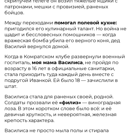
скрипучей телеге он возил тяжёлые ящики с
патронами, мешки с провизией, раненых
бойцов.
Между переходами
помогал полевой кухне:
пригодился его кулинарный талант. Но война не
щадит и бессловесных помощников — когда
вражеская бомба убила его верного коня, дед
Василий вернулся домой.
Когда в Комратском клубе развернули военный
госпиталь,
моя мама Василиса
, не пройдя по
возрасту в 16 лет в официальные санитарки,
стала приходить туда каждый день вместе с
подругой Иванкой. Ей было 18 — зачислили в
штат.
Василиса стала для раненых своей, родной.
Солдаты прозвали её
«филиз»
— виноградная
лоза. В этом коротком слове было всё: и её
девичья хрупкость, и невероятная, железная
крепость характера.
Василиса не просто мыла полы и стирала