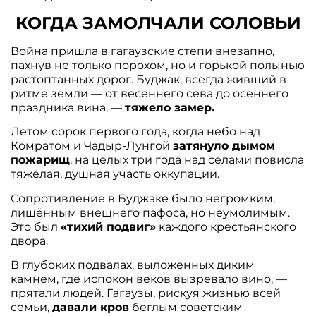
КОГДА ЗАМОЛЧАЛИ СОЛОВЬИ
Война пришла в гагаузские степи внезапно,
пахнув не только порохом, но и горькой полынью
растоптанных дорог. Буджак, всегда живший в
ритме земли — от весеннего сева до осеннего
праздника вина, —
тяжело замер.
Летом сорок первого года, когда небо над
Комратом и Чадыр-Лунгой
затянуло дымом
пожарищ
, на целых три года над сёлами повисла
тяжёлая, душная участь оккупации.
Сопротивление в Буджаке было негромким,
лишённым внешнего пафоса, но неумолимым.
Это был
«тихий подвиг»
каждого крестьянского
двора.
В глубоких подвалах, выложенных диким
камнем, где испокон веков вызревало вино, —
прятали людей. Гагаузы, рискуя жизнью всей
семьи,
давали кров
беглым советским