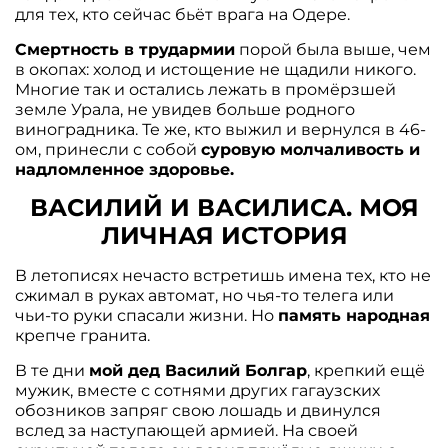
для тех, кто сейчас бьёт врага на Одере.
Смертность в трудармии
порой была выше, чем
в окопах: холод и истощение не щадили никого.
Многие так и остались лежать в промёрзшей
земле Урала, не увидев больше родного
виноградника. Те же, кто выжил и вернулся в 46-
ом, принесли с собой
суровую молчаливость и
надломленное здоровье.
ВАСИЛИЙ И ВАСИЛИСА. МОЯ
ЛИЧНАЯ ИСТОРИЯ
В летописях нечасто встретишь имена тех, кто не
сжимал в руках автомат, но чья-то телега или
чьи-то руки спасали жизни. Но
память народная
крепче гранита.
В те дни
мой дед Василий Болгар
, крепкий ещё
мужик, вместе с сотнями других гагаузских
обозников запряг свою лошадь и двинулся
вслед за наступающей армией. На своей