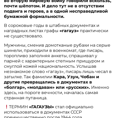
во Вторую мировую войну говорили вскользь,
почти шёпотом. И дело тут не в отсутствии
подвига и героев, а в одной несправедливой
бумажной формальности.
В сороковые годы в штабных документах и
наградных листах графы
«гагауз»
практически
не существовало.
Мужчины, сменив домотканые рубахи на серые
шинели, приходили в военкомат, где писарь,
торопливо заполняя анкеты, спрашивал у
парней с характерным степным прищуром и
смуглой кожей национальность. Услышав
незнакомое слово «гагауз», писарь лишь чесал в
затылке. Так фамилии
Кара, Узун, Чобан и
другие превращались в документах в
«болгар», «молдаван» или «русских».
Именно
здесь, на пороге вечности, началась самая
странная путаница.
ТЕРМИН
«ГАГАУЗЫ»
стал официально
использоваться в документах СССР
преимущественно после 1944 года.