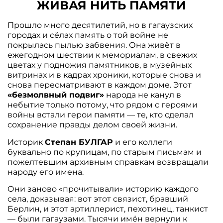
ЖИВАЯ НИТЬ ПАМЯТИ
Прошло много десятилетий, но в гагаузских
городах и сёлах память о той войне не
покрылась пылью забвения. Она живёт в
ежегодном шествии к мемориалам, в свежих
цветах у подножия памятников, в музейных
витринах и в кадрах хроники, которые снова и
снова пересматривают в каждом доме. Этот
«безмолвный подвиг»
народа не канул в
небытие только потому, что рядом с героями
войны встали герои памяти — те, кто сделал
сохранение правды делом своей жизни.
Историк
Степан БУЛГАР
и его коллеги
буквально по крупицам, по старым письмам и
пожелтевшим архивным справкам возвращали
народу его имена.
Они заново «прочитывали» историю каждого
села, доказывая: вот этот связист, бравший
Берлин, и этот артиллерист, пехотинец, танкист
— были гагаузами. Тысячи имён вернули к