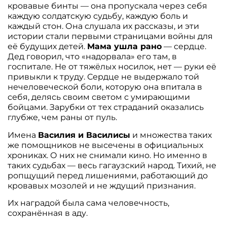
кровавые бинты — она пропускала через себя
каждую солдатскую судьбу, каждую боль и
каждый стон. Она слушала их рассказы, и эти
истории стали первыми страницами войны для
её будущих детей.
Мама ушла рано
— сердце.
Дед говорил, что «надорвала» его там, в
госпитале. Не от тяжёлых носилок, нет — руки её
привыкли к труду. Сердце не выдержало той
нечеловеческой боли, которую она впитала в
себя, делясь своим светом с умирающими
бойцами. Зарубки от тех страданий оказались
глубже, чем раны от пуль.
Имена
Василия и Василисы
и множества таких
же помощников не высечены в официальных
хрониках. О них не снимали кино. Но именно в
таких судьбах — весь гагаузский народ. Тихий, не
ропщущий перед лишениями, работающий до
кровавых мозолей и не ждущий признания.
Их наградой была сама человечность,
сохранённая в аду.