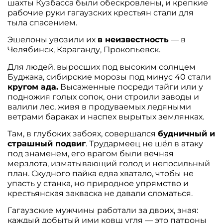
шахты Кузбасса были обескровлены, и крепкие
рабочие руки гагаузских крестьян стали для
тыла спасением.
Эшелоны увозили их
в неизвестность
— в
Челябинск, Караганду, Прокопьевск.
Для людей, выросших под высоким солнцем
Буджака, сибирские морозы под минус 40 стали
кругом ада.
Высаженные посреди тайги или у
подножия голых сопок, они строили заводы и
валили лес, живя в продуваемых ледяными
ветрами бараках и наспех вырытых землянках.
Там, в глубоких забоях, совершался
будничный и
страшный подвиг
. Трудармеец не шёл в атаку
под знаменем, его врагом были вечная
мерзлота, изматывающий голод и непосильный
план. Скудного пайка едва хватало, чтобы не
упасть у станка, но природное упрямство и
крестьянская закваска не давали сломаться.
Гагаузские мужчины работали за двоих, зная:
каждый добытый ими ковш угля — это патроны