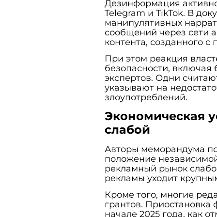
Дезинформация активно
Telegram и TikTok. В док
манипулятивных наррат
сообщений через сети а
контента, созданного с
При этом реакция влас
безопасности, включая 
экспертов. Одни считаю
указывают на недостат
злоупотреблений.
Экономическая у
слабой
Авторы меморандума по
положение независимой
рекламный рынок слабо 
рекламы уходит крупны
Кроме того, многие ред
грантов. Приостановка
начале 2025 года, как о