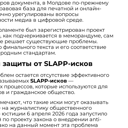
ров документа, в Молдове по-прежнему
правовая база для печатной и онлайн-
точно урегулированы вопросы
ости медиа в цифровой среде.
арламенте был зарегистрирован проект
о, как подчеркивается в меморандуме, сам
не решает существующие проблемы.
 финального текста и его соответствие
родным стандартам.
 защиты от SLAPP-исков
блем остается отсутствие эффективного
называемых
SLAPP-исков
—
х процессов, которые используются для
в и гражданское общество.
ечают, что такие иски могут оказывать
 на журналистику общественного
 юстиции 6 апреля 2026 года запустило
 по проекту закона о внедрении anti-
ако на данный момент эта проблема