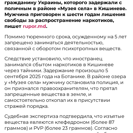
гражданину Украины, которого задержали с
поличным в районе «Музея села» в Кишиневе.
Мужчина приговорен к шести годам лишения
свободы за распространение наркотиков,
пишет
rupor.md
.
Помимо тюремного срока, осужденному на 5 лет
запрещено заниматься деятельностью,
связанной с оборотом психотропных веществ.
Следствие установило, что иностранец
занимался сбытом наркотиков в Кишиневе
через тайники. Задержание произошло 5
сентября 2025 года на Ботанике. В районе озера
у «Музея села» мужчину остановила полиция, и
он признался правоохранителям, что прятал
запрещенные вещества в земле, и
самостоятельно откопал их в присутствии
стражей порядка.
Судебная экспертиза подтвердила, что изъятые
вещества являются клефедроном (более 87
граммов) и PVP (более 23 граммов). Согласно