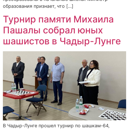
образования признает, что […]
Турнир памяти Михаила
Пашалы собрал юных
шашистов в Чадыр-Лунге
В Чадыр-Лунге прошел турнир по шашкам-64,