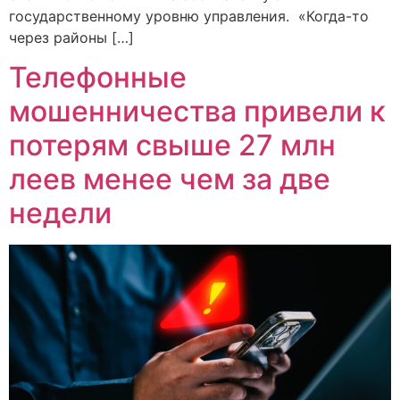
государственному уровню управления. «Когда-то
через районы […]
Телефонные
мошенничества привели к
потерям свыше 27 млн
леев менее чем за две
недели