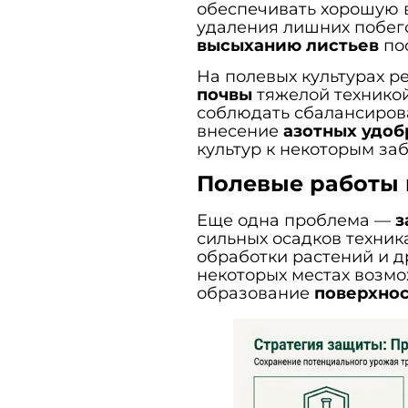
обеспечивать хорошую 
удаления лишних побего
высыханию листьев
по
На полевых культурах р
почвы
тяжелой техникой
соблюдать сбалансиров
внесение
азотных удо
культур к некоторым за
Полевые работы 
Еще одна проблема —
з
сильных осадков техник
обработки растений и д
некоторых местах возм
образование
поверхнос