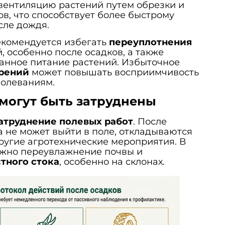
вентиляцию растений путем обрезки и
в, что способствует более быстрому
сле дождя.
екомендуется избегать
переуплотнения
, особенно после осадков, а также
анное питание растений. Избыточное
брений
может повышать восприимчивость
болеваниям.
могут быть затруднены
атруднение полевых работ
. После
а не может выйти в поле, откладываются
ругие агротехнические мероприятия. В
ожно переувлажнение почвы и
тного стока
, особенно на склонах.