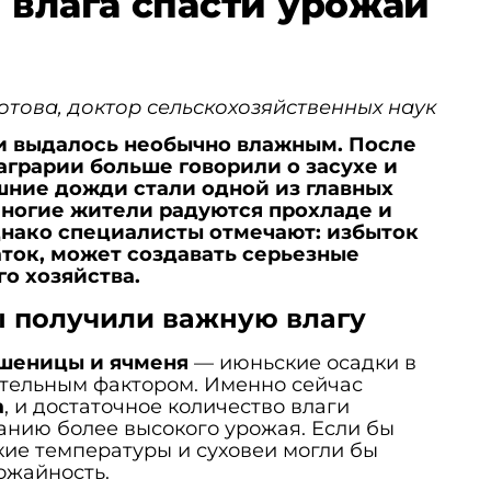
 влага спасти урожай
това, доктор сельскохозяйственных наук
ии выдалось необычно влажным. После
 аграрии больше говорили о засухе и
шние дожди стали одной из главных
Многие жители радуются прохладе и
нако специалисты отмечают: избыток
таток, может создавать серьезные
о хозяйства.
 получили важную влагу
шеницы и ячменя
— июньские осадки в
тельным фактором. Именно сейчас
а
, и достаточное количество влаги
анию более высокого урожая. Если бы
ие температуры и суховеи могли бы
ожайность.