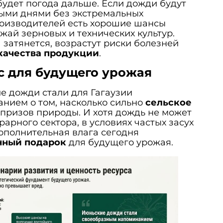
й будет погода дальше. Если дожди будут
ными днями без экстремальных
роизводителей есть хорошие шансы
жай зерновых и технических культур.
 затянется, возрастут риски болезней
качества продукции
.
с для будущего урожая
е дожди стали для Гагаузии
нием о том, насколько сильно
сельское
апризов природы. И хотя дождь не может
арного сектора, в условиях частых засух
ополнительная влага сегодня
нный подарок
для будущего урожая.