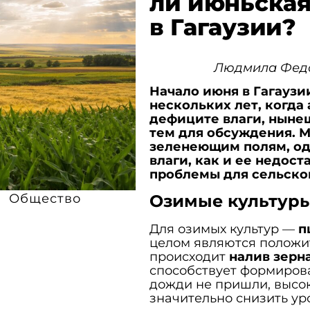
ли июньская
в Гагаузии?
Людмила Федо
Начало июня в Гагауз
нескольких лет, когда
дефиците влаги, ныне
тем для обсуждения. 
зеленеющим полям, од
влаги, как и ее недос
проблемы для сельског
Озимые культуры
d
Общество
Для озимых культур —
п
целом являются положи
происходит
налив зерн
способствует формиров
дожди не пришли, высок
значительно снизить ур