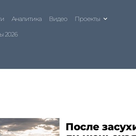
ти
Аналитика
Видео
Проекты
ы 2026
После засух