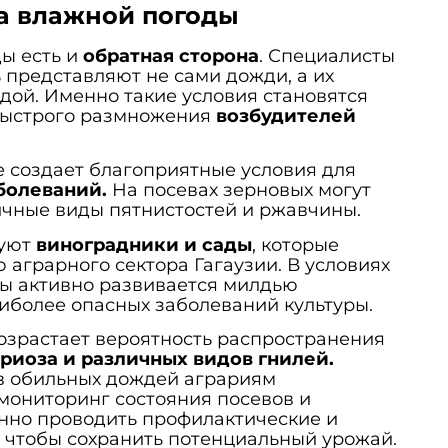
а влажной погоды
ы есть и
обратная сторона
. Специалисты
ь представляют не сами дожди, а их
одой. Именно такие условия становятся
быстрого размножения
возбудителей
 создает благоприятные условия для
болеваний.
На посевах зерновых могут
ичные виды пятнистостей и ржавчины.
буют
виноградники и сады
, которые
 аграрного сектора Гагаузии. В условиях
ды активно развивается милдью
иболее опасных заболеваний культуры.
озрастает вероятность распространения
риоза и различных видов гнилей.
в обильных дождей аграриям
мониторинг состояния посевов и
нно проводить профилактические и
 чтобы сохранить потенциальный урожай.