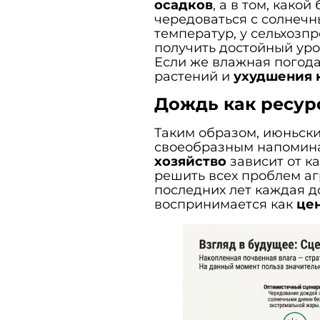
осадков
, а в том, како
чередоваться с солнеч
температур, у сельхозп
получить достойный уро
Если же влажная погода
растений и
ухудшения 
Дождь как ресур
Таким образом, июньски
своеобразным напомина
хозяйство
зависит от к
решить всех проблем агр
последних лет каждая д
воспринимается как
це