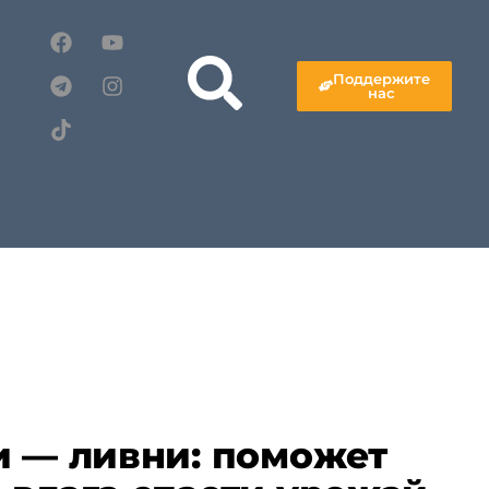
Поддержите
нас
и — ливни: поможет