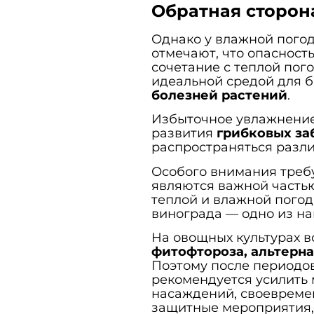
Обратная сторон
Однако у влажной погод
отмечают, что опасност
сочетание с теплой пог
идеальной средой для 
болезней растений
.
Избыточное увлажнение
развития
грибковых за
распространяться разл
Особого внимания тре
являются важной частью
теплой и влажной пого
винограда — одно из на
На овощных культурах в
фитофтороза, альтерна
Поэтому после периодо
рекомендуется усилить 
насаждений, своевреме
защитные мероприятия,