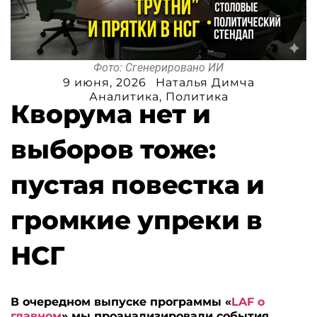
Фото: Сгенерировано ИИ
9 июня, 2026
Наталья Димча
Аналитика
,
Политика
Кворума нет и
выборов тоже:
пустая повестка и
громкие упреки в
НСГ
В очередном выпуске программы «
LAF о
главном
» мы проанализировали события,