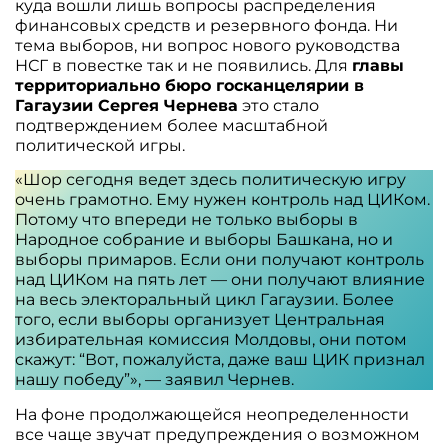
куда вошли лишь вопросы распределения
финансовых средств и резервного фонда. Ни
тема выборов, ни вопрос нового руководства
НСГ в повестке так и не появились. Для
главы
территориально бюро госканцелярии в
Гагаузии Сергея Чернева
это стало
подтверждением более масштабной
политической игры.
«Шор сегодня ведет здесь политическую игру
очень грамотно. Ему нужен контроль над ЦИКом.
Потому что впереди не только выборы в
Народное собрание и выборы Башкана, но и
выборы примаров. Если они получают контроль
над ЦИКом на пять лет — они получают влияние
на весь электоральный цикл Гагаузии. Более
того, если выборы организует Центральная
избирательная комиссия Молдовы, они потом
скажут: “Вот, пожалуйста, даже ваш ЦИК признал
нашу победу”», — заявил Чернев.
На фоне продолжающейся неопределенности
все чаще звучат предупреждения о возможном