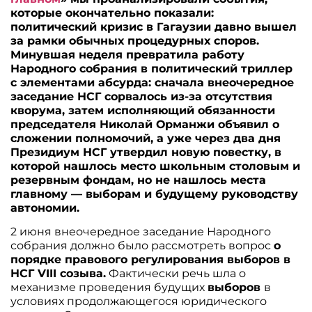
которые окончательно показали:
политический кризис в Гагаузии давно вышел
за рамки обычных процедурных споров.
Минувшая неделя превратила работу
Народного собрания в политический триллер
с элементами абсурда: сначала внеочередное
заседание НСГ сорвалось из-за отсутствия
кворума, затем исполняющий обязанности
председателя Николай Орманжи объявил о
сложении полномочий, а уже через два дня
Президиум НСГ утвердил новую повестку, в
которой нашлось место школьным столовым и
резервным фондам, но не нашлось места
главному — выборам и будущему руководству
автономии.
2 июня внеочередное заседание Народного
собрания должно было рассмотреть вопрос
о
порядке правового регулирования выборов в
НСГ VIII созыва.
Фактически речь шла о
механизме проведения будущих
выборов
в
условиях продолжающегося юридического