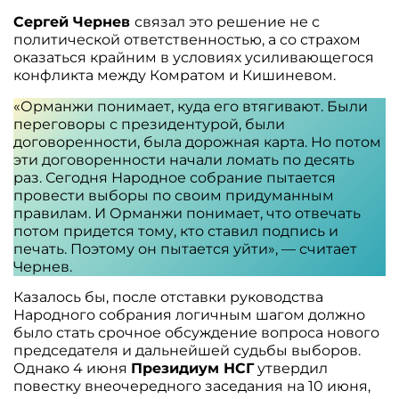
Сергей Чернев
связал это решение не с
политической ответственностью, а со страхом
оказаться крайним в условиях усиливающегося
конфликта между Комратом и Кишиневом.
«Орманжи понимает, куда его втягивают. Были
переговоры с президентурой, были
договоренности, была дорожная карта. Но потом
эти договоренности начали ломать по десять
раз. Сегодня Народное собрание пытается
провести выборы по своим придуманным
правилам. И Орманжи понимает, что отвечать
потом придется тому, кто ставил подпись и
печать. Поэтому он пытается уйти», — считает
Чернев.
Казалось бы, после отставки руководства
Народного собрания логичным шагом должно
было стать срочное обсуждение вопроса нового
председателя и дальнейшей судьбы выборов.
Однако 4 июня
Президиум НСГ
утвердил
повестку внеочередного заседания на 10 июня,