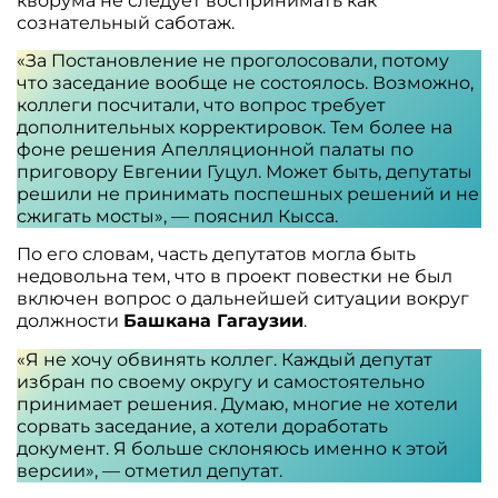
кворума не следует воспринимать как
сознательный саботаж.
«За Постановление не проголосовали, потому
что заседание вообще не состоялось. Возможно,
коллеги посчитали, что вопрос требует
дополнительных корректировок. Тем более на
фоне решения Апелляционной палаты по
приговору Евгении Гуцул. Может быть, депутаты
решили не принимать поспешных решений и не
сжигать мосты», — пояснил Кысса.
По его словам, часть депутатов могла быть
недовольна тем, что в проект повестки не был
включен вопрос о дальнейшей ситуации вокруг
должности
Башкана Гагаузии
.
«Я не хочу обвинять коллег. Каждый депутат
избран по своему округу и самостоятельно
принимает решения. Думаю, многие не хотели
сорвать заседание, а хотели доработать
документ. Я больше склоняюсь именно к этой
версии», — отметил депутат.