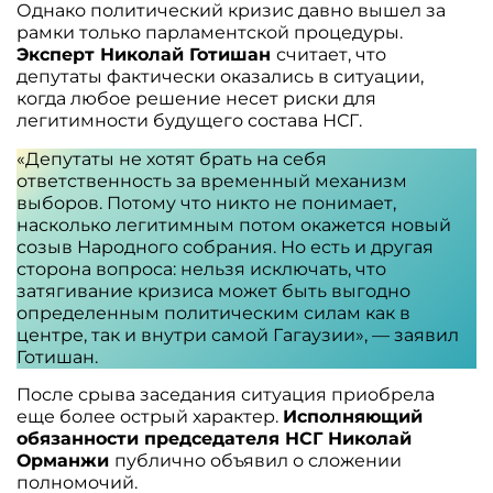
Однако политический кризис давно вышел за
рамки только парламентской процедуры.
Эксперт Николай Готишан
считает, что
депутаты фактически оказались в ситуации,
когда любое решение несет риски для
легитимности будущего состава НСГ.
«Депутаты не хотят брать на себя
ответственность за временный механизм
выборов. Потому что никто не понимает,
насколько легитимным потом окажется новый
созыв Народного собрания. Но есть и другая
сторона вопроса: нельзя исключать, что
затягивание кризиса может быть выгодно
определенным политическим силам как в
центре, так и внутри самой Гагаузии», — заявил
Готишан.
После срыва заседания ситуация приобрела
еще более острый характер.
Исполняющий
обязанности председателя НСГ Николай
Орманжи
публично объявил о сложении
полномочий.