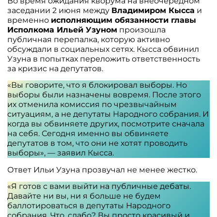
Во время ожидания кворума на внеочередном
заседании 2 июня между
Владимиром Кысса
и
временно
исполняющим обязанности главы
Исполкома Ильей Узуном
произошла
публичная перепалка, которую активно
обсуждали в социальных сетях. Кысса обвинил
Узуна в попытках переложить ответственность
за кризис на депутатов.
«Вы говорите, что я блокировал выборы. Но
выборы были назначены вовремя. После этого
их отменила комиссия по чрезвычайным
ситуациям, а не депутаты Народного собрания. И
когда вы обвиняете других, посмотрите сначала
на себя. Сегодня именно вы обвиняете
депутатов в том, что они не хотят проводить
выборы», — заявил Кысса.
Ответ Ильи Узуна прозвучал не менее жестко.
«Я готов с вами выйти на публичные дебаты.
Давайте ни вы, ни я больше не будем
баллотироваться в депутаты Народного
собрания. Что, слабо? Вы просто красивый и