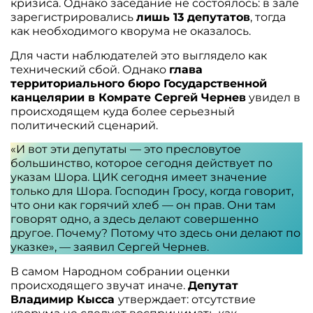
кризиса. Однако заседание не состоялось: в зале
зарегистрировались
лишь 13 депутатов
, тогда
как необходимого кворума не оказалось.
Для части наблюдателей это выглядело как
технический сбой. Однако
глава
территориального бюро Государственной
канцелярии в Комрате Сергей Чернев
увидел в
происходящем куда более серьезный
политический сценарий.
«И вот эти депутаты — это пресловутое
большинство, которое сегодня действует по
указам Шора. ЦИК сегодня имеет значение
только для Шора. Господин Гросу, когда говорит,
что они как горячий хлеб — он прав. Они там
говорят одно, а здесь делают совершенно
другое. Почему? Потому что здесь они делают по
указке», — заявил Сергей Чернев.
В самом Народном собрании оценки
происходящего звучат иначе.
Депутат
Владимир Кысса
утверждает: отсутствие