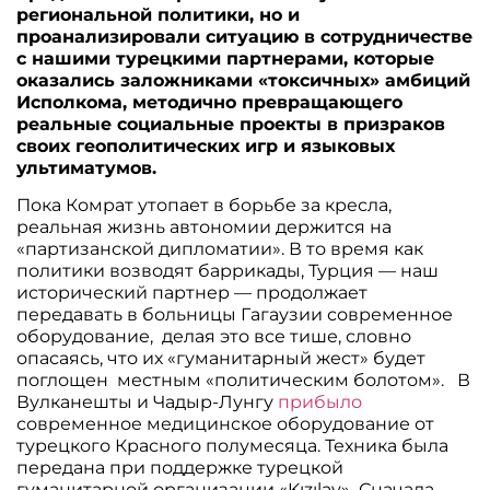
региональной политики, но и
проанализировали ситуацию в сотрудничестве
с нашими турецкими партнерами, которые
оказались заложниками «токсичных» амбиций
Исполкома, методично превращающего
реальные социальные проекты в призраков
своих геополитических игр и языковых
ультиматумов.
Пока Комрат утопает в борьбе за кресла,
реальная жизнь автономии держится на
«партизанской дипломатии». В то время как
политики возводят баррикады, Турция — наш
исторический партнер — продолжает
передавать в больницы Гагаузии современное
оборудование, делая это все тише, словно
опасаясь, что их «гуманитарный жест» будет
поглощен местным «политическим болотом». В
Вулканешты и Чадыр-Лунгу
прибыло
современное медицинское оборудование от
турецкого Красного полумесяца. Техника была
передана при поддержке турецкой
гуманитарной организации «Kızılay» Сначала