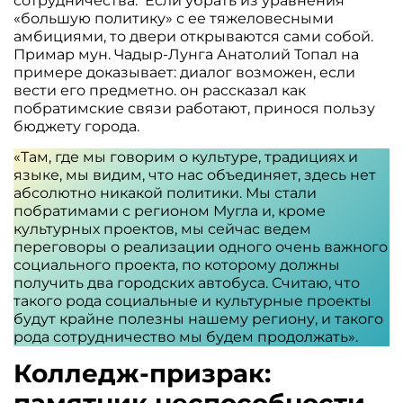
сотрудничества. Если убрать из уравнения
«большую политику» с ее тяжеловесными
амбициями, то двери открываются сами собой.
Примар мун. Чадыр-Лунга Анатолий Топал на
примере доказывает: диалог возможен, если
вести его предметно. он рассказал как
побратимские связи работают, принося пользу
бюджету города.
«Там, где мы говорим о культуре, традициях и
языке, мы видим, что нас объединяет, здесь нет
абсолютно никакой политики. Мы стали
побратимами с регионом Мугла и, кроме
культурных проектов, мы сейчас ведем
переговоры о реализации одного очень важного
социального проекта, по которому должны
получить два городских автобуса. Считаю, что
такого рода социальные и культурные проекты
будут крайне полезны нашему региону, и такого
рода сотрудничество мы будем продолжать».
Колледж-призрак: