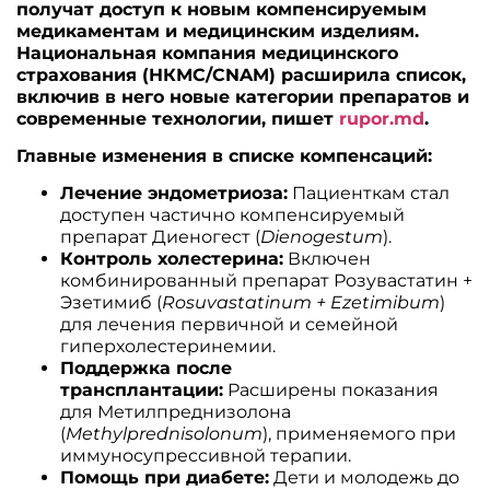
получат доступ к новым компенсируемым
медикаментам и медицинским изделиям.
Национальная компания медицинского
страхования (НКМС/CNAM) расширила список,
включив в него новые категории препаратов и
современные технологии, пишет
rupor.md
.
Главные изменения в списке компенсаций:
Лечение эндометриоза:
Пациенткам стал
доступен частично компенсируемый
препарат Диеногест (
Dienogestum
).
Контроль холестерина:
Включен
комбинированный препарат Розувастатин +
Эзетимиб (
Rosuvastatinum + Ezetimibum
)
для лечения первичной и семейной
гиперхолестеринемии.
Поддержка после
трансплантации:
Расширены показания
для Метилпреднизолона
(
Methylprednisolonum
), применяемого при
иммуносупрессивной терапии.
Помощь при диабете:
Дети и молодежь до