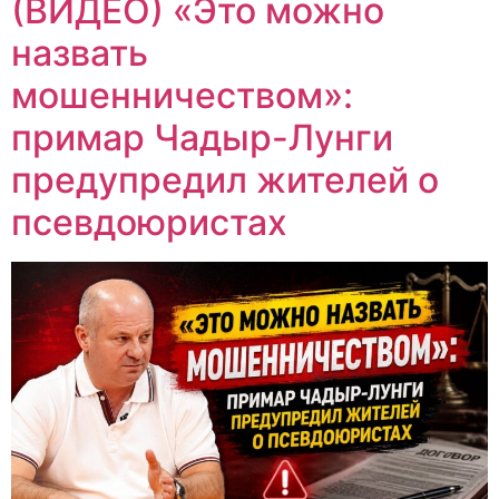
(ВИДЕО) «Это можно
назвать
мошенничеством»:
примар Чадыр-Лунги
предупредил жителей о
псевдоюристах