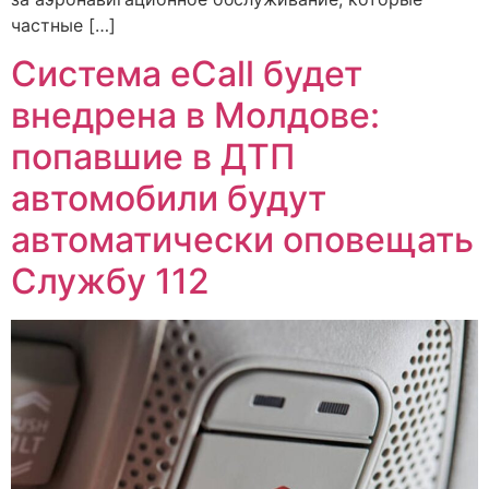
частные […]
Система eCall будет
внедрена в Молдове:
попавшие в ДТП
автомобили будут
автоматически оповещать
Службу 112