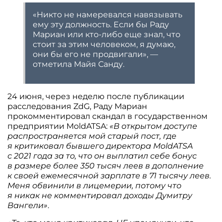
«Никто не намеревался навязывать
ему эту должность. Если бы Раду
Мариан или кто-либо еще знал, что
стоит за этим человеком, я думаю,
они бы его не продвигали», —
отметила Майя Санду.
24 июня, через неделю после публикации
расследования ZdG, Раду Мариан
прокомментировал скандал в государственном
предприятии MoldATSA:
«В открытом доступе
распространяется мой старый пост, где
я критиковал бывшего директора MoldATSA
с 2021 года за то, что он выплатил себе бонус
в размере более 350 тысяч леев в дополнение
к своей ежемесячной зарплате в 71 тысячу леев.
Меня обвинили в лицемерии, потому что
я никак не комментировал доходы Думитру
Вангели»
.