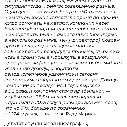
«Те, кто меня критиковал, НЕ упомянули, что
ситуация тогда и сейчас совершенно разные.
Одно дело — получить бонус в 360 тысяч леев
и иметь высокую зарплату во время пандемии,
когда самолеты не летают, компания несет
большие убытки, авиадиспетчеров было мало,
и их зарплаты были намного ниже (некоторые
в несколько раз ниже, чем у директора). Совсем
другое дело, когда сегодня компания
зафиксировала рекордную прибыль, открылись
новые транзитные маршруты в воздушном
пространстве (не путать с новыми рейсами), что
увеличило доходы, а зарплаты
авиадиспетчеров удвоились и сегодня
сопоставимы с зарплатами директора. Доходы
компании за последние 3 года выросли
в 3,6 раза, и компания стала прибыльной —
из убытка в −36,5 млн леев она перешла
к прибыли в 2025 году в размере 52,3 млн леев,
что на 77% больше по сравнению
с 2024 годом»
, — написал Раду Мариан.
Депутат опубликовал инфографик,