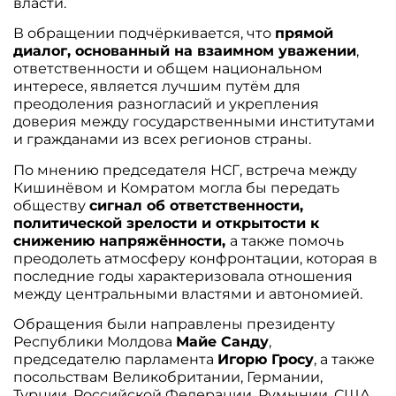
власти.
В обращении подчёркивается, что
прямой
диалог, основанный на взаимном уважении
,
ответственности и общем национальном
интересе, является лучшим путём для
преодоления разногласий и укрепления
доверия между государственными институтами
и гражданами из всех регионов страны.
По мнению председателя НСГ, встреча между
Кишинёвом и Комратом могла бы передать
обществу
сигнал об ответственности,
политической зрелости и открытости к
снижению напряжённости,
а также помочь
преодолеть атмосферу конфронтации, которая в
последние годы характеризовала отношения
между центральными властями и автономией.
Обращения были направлены президенту
Республики Молдова
Майе Санду
,
председателю парламента
Игорю Гросу
, а также
посольствам Великобритании, Германии,
Турции, Российской Федерации, Румынии, США,