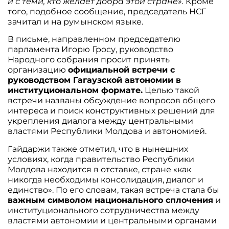
и с теми, кто желает добра этой стране».
Кроме
того, подобное сообщение, председатель НСГ
зачитал и на румынском языке.
В письме, направленном председателю
парламента Игорю Гросу, руководство
Народного cобрания просит принять
организацию
официальной встречи с
руководством Гагаузской автономии в
институциональном формате.
Целью такой
встречи названы обсуждение вопросов общего
интереса и поиск конструктивных решений для
укрепления диалога между центральными
властями Республики Молдова и автономией.
Гайдаржи также отметил, что в нынешних
условиях, когда правительство Республики
Молдова находится в отставке, стране «как
никогда необходимы консолидация, диалог и
единство». По его словам, такая встреча стала бы
важным символом национального сплочения
и
институционального сотрудничества между
властями автономии и центральными органами