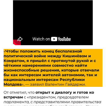
«
Чтобы положить конец бесполезной
политической войне между Кишинёвом и
Комратом, я пришёл с протянутой рукой и с
чёткими намерениями совместно найти
жизнеспособные решения, которые отвечали
бы как интересам жителей автономии, так и
национальным интересам Республики
Молдова
», — заявил Валентин Гайдаржи.
От отметил, что
открыт к диалогу и готов ко
встречам
с
«президентом, председателем
парламента, с представителями правительства