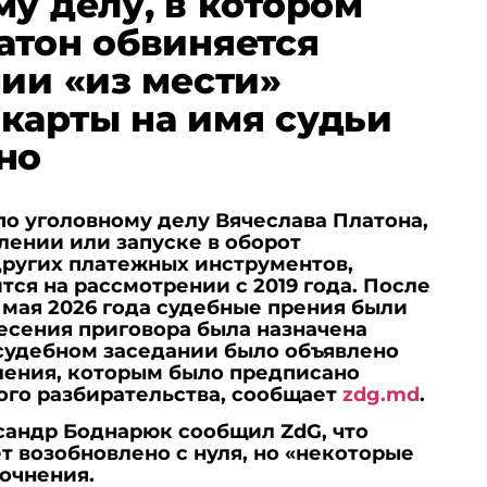
му делу, в котором
атон обвиняется
нии «из мести»
карты на имя судьи
но
о уголовному делу Вячеслава Платона,
лении или запуске в оборот
других платежных инструментов,
тся на рассмотрении с 2019 года. После
 мая 2026 года судебные прения были
есения приговора была назначена
 судебном заседании было объявлено
ления, которым было предписано
ого разбирательства, сообщает
zdg.md
.
сандр Боднарюк сообщил ZdG, что
т возобновлено с нуля, но «некоторые
очнения.