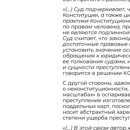
«(…) Суд подчеркивает,
Конституции, а также 
практики Конституцион
по правам человека, пр
не являются подлинной 
Суд считает, что закон
достаточные правовые 
установить значение ос
обращения к юридическ
ее толкования судами, 
и сущности преступления
говорится в решении КС
С другой стороны, адво
о неконституционности,
масштабах» в оспарива
преступления изготовл
поддельных карт, поскол
носит абстрактный хара
степени ущерба преступ
«(…) В этой связи автор