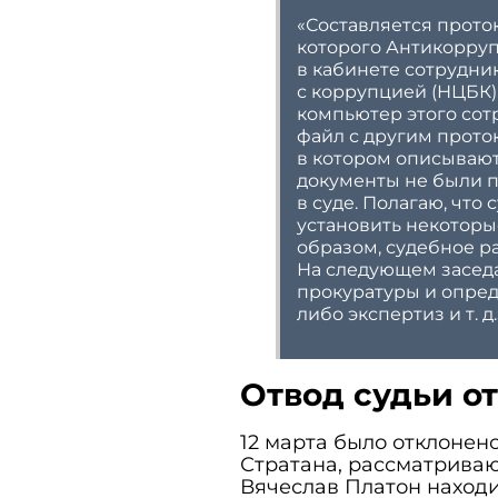
«Составляется прото
которого Антикорру
в кабинете сотрудни
с коррупцией (НЦБК)
компьютер этого сот
файл с другим прото
в котором описывают
документы не были 
в суде. Полагаю, что
установить некоторы
образом, судебное р
На следующем засед
прокуратуры и опред
либо экспертиз и т. д
Отвод судьи о
12 марта было отклонен
Стратана, рассматриваю
Вячеслав Платон находи