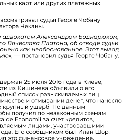
льных карт или других платежных
рассматривал судья Георге Чобану
ектора Чеканы.
е адвокатом Александром Боднарюком,
о Вячеслава Платона, об отводе судьи
лонено как необоснованное. Этот вывод
нию»,
— постановил судья Георге Чобану.
держан 25 июля 2016 года в Киеве,
асти из Кишинева объявили о его
дный список разыскиваемых лиц
честве и отмывании денег, что нанесло
о крупный ущерб. По данным
кобы получил по незаконным схемам
а de Economii за счет кредитов,
авляемым лицами, участвовавшими
 года. Его сообщником был Илан Шор,
мя это финансовое учреждение.