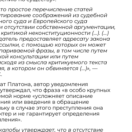
 что простое перечисление статей
цитирование соображений из судебной
ного суда и Европейского суда
и отсутствии собственной аргументации,
критикой неконституционности (…). (…)
одатель предоставляет адресату закона
ссылки, с помощью которых он может
париваемой фразы, в том числе путем
ой консультации или путем
исходя из смысла критикуемого текста
, в котором он обвиняется (…)»,
—
.
кат Платона, автор уведомления
 утверждал, что фраза «в особо крупных
емой норме «усложняет описание
ения или введения в обращение
ьку в случае этого преступления она
ктер и не гарантирует определения
ления».
 жалобы утверждает, что в отсутствие