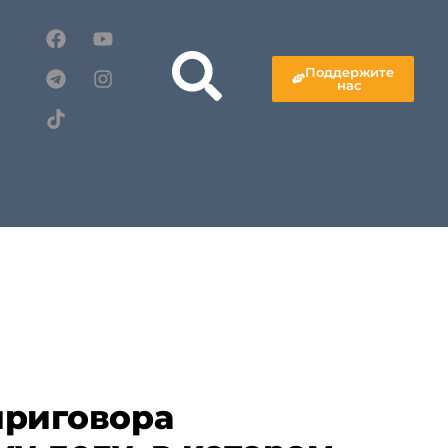
Поддержите
нас
приговора