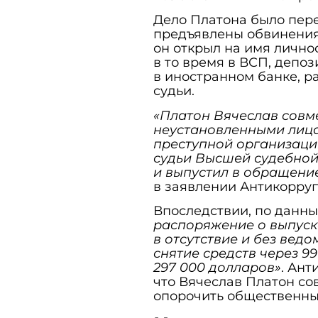
Дело Платона было перед
предъявлены обвинения 
он открыл на имя лично
в то время в ВСП, депоз
в иностранном банке, р
судьи.
«Платон Вячеслав совм
неустановленными лица
преступной организаци
судьи Высшей судебной
и выпустил в обращени
в заявлении Антикорру
Впоследствии, по данн
распоряжение о выпуск
в отсутствие и без вед
снятие средств через 9
297 000 долларов»
. Ант
что Вячеслав Платон со
опорочить общественны