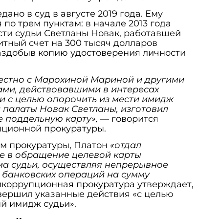
ано в суд в августе 2019 года. Ему
по трем пунктам: в начале 2013 года
сти судьи Светланы Новак, работавшей
итный счет на 300 тысяч долларов
аздобыв копию удостоверения личности
естно с Марохиной Мариной и другими
ми, действовавшими в интересах
и с целью опорочить из мести имидж
 палаты Новак Светланы, изготовил
е поддельную карту»,
— говорится
пционной прокуратуры.
ым прокуратуры, Платон
«отдал
е в обращение целевой карты
ома судьи, осуществляя непрерывное
9 банковских операций на сумму
икоррупционная прокуратура утверждает,
вершил указанные действия «с целью
й имидж судьи».