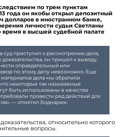
следствием по трем пунктам
013 года он якобы открыл депозитный
яч долларов в иностранном банке,
верения личности судьи Светланы
о время в высшей судебной палате
а суд приступил к рассмотрению дела,
 доказательства, он пришел к выводу,
ынести оправдательный или
овор по этому делу невозможно. Еще
 материалов дела мы обратили
, что некоторые так называемые
гут быть использованы в качестве
потребовали провести ряд действий для
тов», — отметил Боднарюк.
доказательства, относительно которого
нительные вопросы.