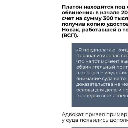
Платон находится под 
обвинения: в начале 2
счет на сумму 300 тыс
получив копию удосто
Новак, работавшей в т
(ВСП).
«Я предполагаю, когд
проанализировав все
что на тот момент в
обвинительный приг
в процессе изучения
внимание суда на то
доказательства не мо
основы для дела, и 
проверки всех аспек
Адвокат привел пример 
у суда появились допол