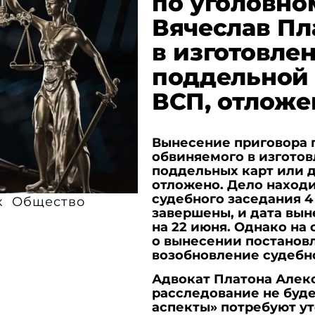
по уголовно
Вячеслав Пл
в изготовле
поддельной 
ВСП, отложе
Вынесение приговора п
обвиняемого в изготов
поддельных карт или 
отложено. Дело находи
судебного заседания 4
к
Общество
завершены, и дата вын
на 22 июня. Однако на
о вынесении постанов
возобновление судебн
Адвокат Платона Алек
расследование не буде
аспекты» потребуют ут