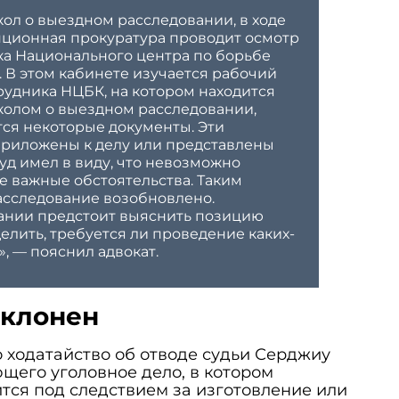
кол о выездном расследовании, в ходе
пционная прокуратура проводит осмотр
ка Национального центра по борьбе
. В этом кабинете изучается рабочий
рудника НЦБК, на котором находится
колом о выездном расследовании,
ся некоторые документы. Эти
приложены к делу или представлены
 суд имел в виду, что невозможно
е важные обстоятельства. Таким
асследование возобновлено.
ании предстоит выяснить позицию
елить, требуется ли проведение каких-
.», — пояснил адвокат.
тклонен
о ходатайство об отводе судьи Серджиу
щего уголовное дело, в котором
тся под следствием за изготовление или