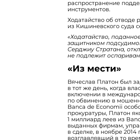
распространение подде
инструментов.
Ходатайство об отводе 
из Кишиневского суда с
«Ходатайство, поданно
защитником подсудимог
Серджиу Стратана, отк
не подлежит оспарива
«Из мести»
Вячеслав Платон был за
в тот же день, когда вл
включении в междунаро
по обвинению в мошенни
Bаncа de Economii особ
прокуратуры, Платон я
1 миллиард леев из Bаnc
выданных фирмам, упр
в сделке, в ноябре 2014
возглавлявший в то вре