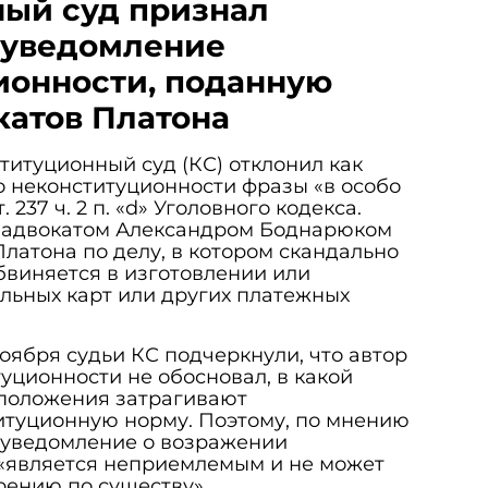
ый суд признал
 уведомление
ионности, поданную
катов Платона
титуционный суд (КС) отклонил как
 неконституционности фразы «в особо
 237 ч. 2 п. «d» Уголовного кодекса.
 адвокатом Александром Боднарюком
Платона по делу, в котором скандально
виняется в изготовлении или
льных карт или других платежных
ноября судьи КС подчеркнули, что автор
уционности не обосновал, в какой
положения затрагивают
туционную норму. Поэтому, по мнению
 уведомление о возражении
 «является неприемлемым и не может
рению по существу».