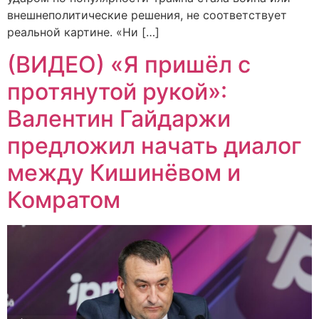
внешнеполитические решения, не соответствует
реальной картине. «Ни […]
(ВИДЕО) «Я пришёл с
протянутой рукой»:
Валентин Гайдаржи
предложил начать диалог
между Кишинёвом и
Комратом