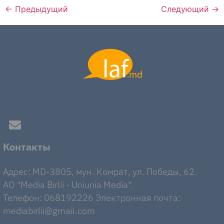
←
Предыдущий
Следующий
→
Контакты
Адрес: MD-3805, мун. Комрат, ул. Победы, 62.
AO "Media Birlii - Uniunia Media".
Телефон: 068192226 Электронная почта:
mediabirlii@gmail.com