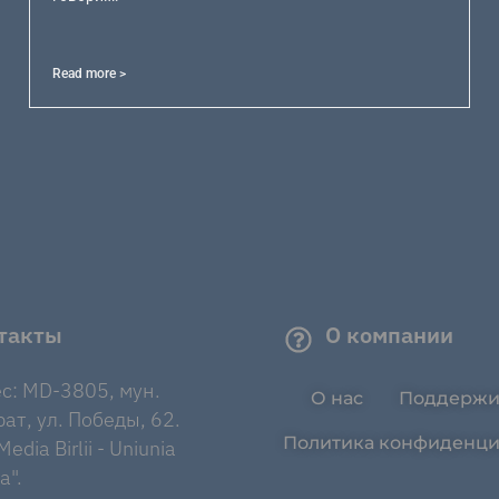
Read more >
такты
О компании
с: MD-3805, мун.
О нас
Поддержи
ат, ул. Победы, 62.
Политика конфиденци
edia Birlii - Uniunia
a".