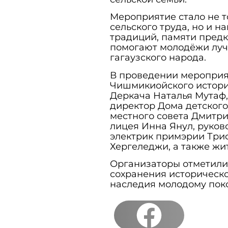
Мероприятие стало не т
сельского труда, но и 
традиций, памяти предк
помогают молодёжи лучш
гагаузского народа.
В проведении мероприя
Чишмикиойского историк
Деркача Наталья Мутаф
директор Дома детского
местного совета Дмитр
лицея Инна Янул, руков
электрик примэрии Три
Хергеледжи, а также жи
Организаторы отметили
сохранения историческо
наследия молодому пок