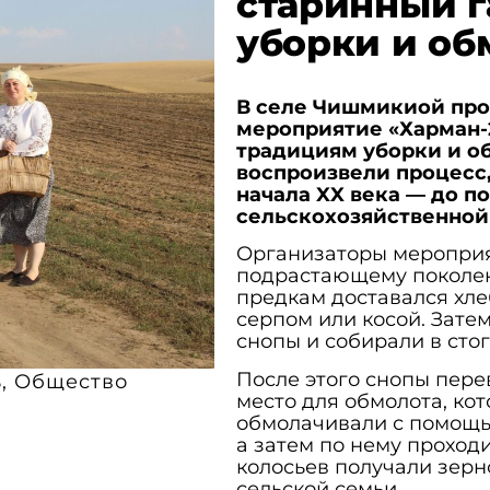
старинный г
уборки и о
В селе Чишмикиой про
мероприятие «Харман-
традициям уборки и об
воспроизвели процесс,
начала XX века — до п
сельскохозяйственной
Организаторы мероприя
подрастающему поколе
предкам доставался хле
серпом или косой. Зат
снопы и собирали в стог
После этого снопы пере
ь
,
Общество
место для обмолота, ко
обмолачивали с помощь
а затем по нему проход
колосьев получали зерн
сельской семьи.