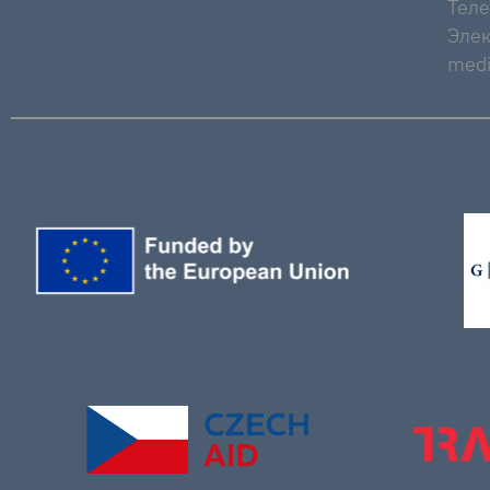
Тел
Элек
medi