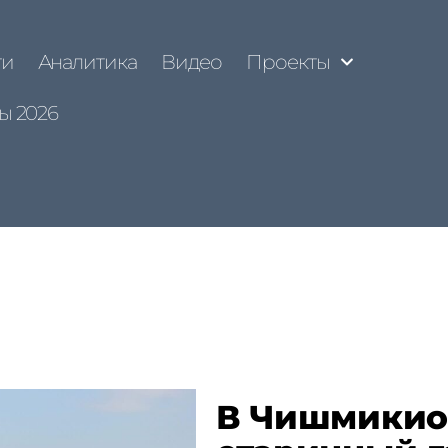
ти
Аналитика
Видео
Проекты
ы 2026
В Чишмикио