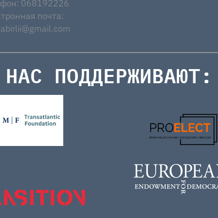
ефон: 068192226
тронная почта:
abirlii@gmail.com
НАС ПОДДЕРЖИВАЮТ: