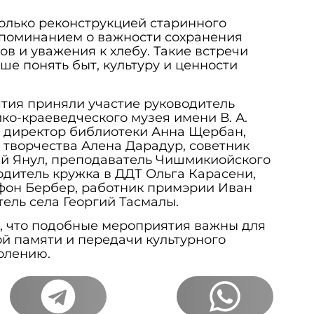
олько реконструкцией старинного
напоминанием о важности сохранения
ов и уважения к хлебу. Такие встречи
е понять быт, культуру и ценности
тия приняли участие руководитель
о-краеведческого музея имени В. А.
, директор библиотеки Анна Щербан,
 творчества Алена Дарадур, советник
ий Янул, преподаватель Чишмикиойского
одитель кружка в ДДТ Ольга Карасени,
фон Бербер, работник примэрии Иван
тель села Георгий Тасмалы.
, что подобные мероприятия важны для
й памяти и передачи культурного
олению.