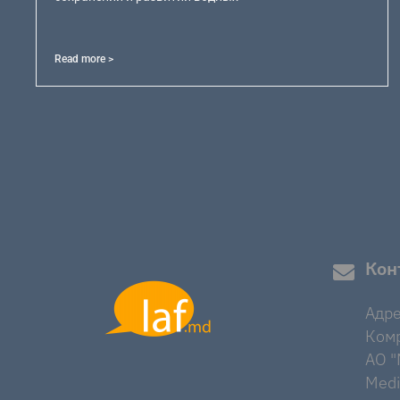
Read more >
Кон
Адре
Комр
AO "M
Medi