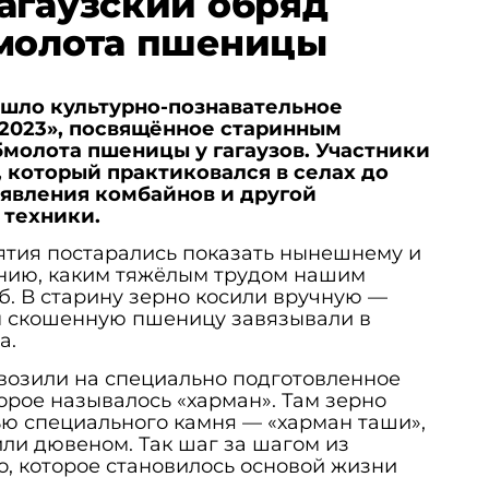
агаузский обряд
бмолота пшеницы
шло культурно-познавательное
2023», посвящённое старинным
молота пшеницы у гагаузов. Участники
 который практиковался в селах до
оявления комбайнов и другой
 техники.
тия постарались показать нынешнему и
нию, каким тяжёлым трудом нашим
б. В старину зерно косили вручную —
ем скошенную пшеницу завязывали в
а.
возили на специально подготовленное
торое называлось «харман». Там зерно
ю специального камня — «харман таши»,
или дювеном. Так шаг за шагом из
о, которое становилось основой жизни