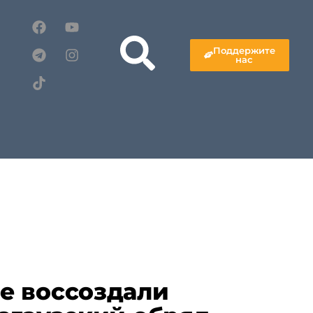
Поддержите
нас
е воссоздали