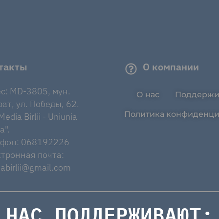
такты
О компании
с: MD-3805, мун.
О нас
Поддержи
ат, ул. Победы, 62.
Политика конфиденци
edia Birlii - Uniunia
a".
ефон: 068192226
тронная почта:
abirlii@gmail.com
НАС ПОДДЕРЖИВАЮТ: