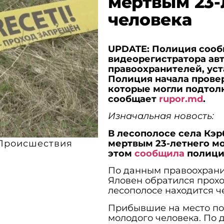
мертвым 23-
человека
UPDATE: Полиция сообщ
видеорегистратора ав
правоохранителей, уст
Полиция начала провер
которые могли подтолк
сообщает
rupor.md
.
Изначальная новость:
В лесополосе села Кэ
мертвым 23-летнего мо
Происшествия
этом
сообщила
полици
По данным правоохранит
Яловен обратился прохо
лесополосе находится ч
Прибывшие на место по
молодого человека. По 