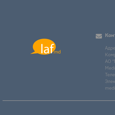
Кон
Адре
Комр
AO "M
Medi
Тел
Элек
medi