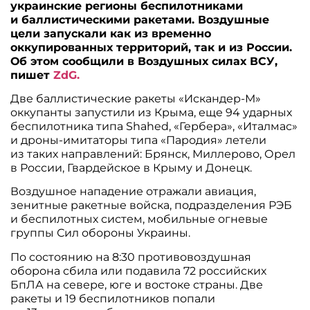
украинские регионы беспилотниками
и баллистическими ракетами. Воздушные
цели запускали как из временно
оккупированных территорий, так и из России.
Об этом сообщили в Воздушных силах ВСУ,
пишет
ZdG.
Две баллистические ракеты «Искандер-М»
оккупанты запустили из Крыма, еще 94 ударных
беспилотника типа Shahed, «Гербера», «Италмас»
и дроны-имитаторы типа «Пародия» летели
из таких направлений: Брянск, Миллерово, Орел
в России, Гвардейское в Крыму и Донецк.
Воздушное нападение отражали авиация,
зенитные ракетные войска, подразделения РЭБ
и беспилотных систем, мобильные огневые
группы Сил обороны Украины.
По состоянию на 8:30 противовоздушная
оборона сбила или подавила 72 российских
БпЛА на севере, юге и востоке страны. Две
ракеты и 19 беспилотников попали