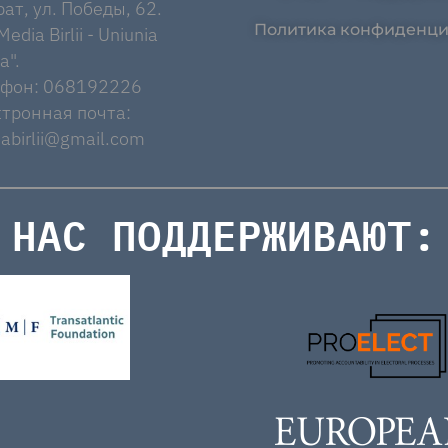
ат, ул. Победы, 62.
Политика конфиденци
edia Birlii - Uniunia
a".
ефон: 068192226
тронная почта:
abirlii@gmail.com
НАС ПОДДЕРЖИВАЮТ: