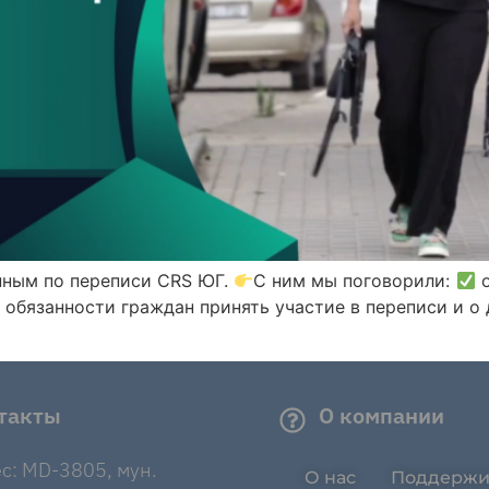
нным по переписи CRS ЮГ.
С ним мы поговорили:
о
 обязанности граждан принять участие в переписи и о
такты
О компании
с: MD-3805, мун.
О нас
Поддержи