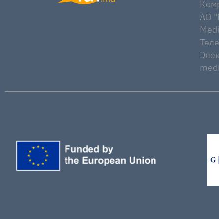
Комр
AO "M
Medi
Тел
Элек
medi