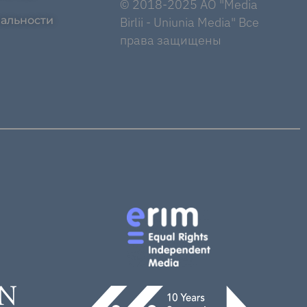
© 2018-2025 AO "Media
альности
Birlii - Uniunia Media" Все
права защищены