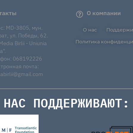
такты
О компании
с: MD-3805, мун.
О нас
Поддержи
ат, ул. Победы, 62.
Политика конфиденци
edia Birlii - Uniunia
a".
ефон: 068192226
тронная почта:
abirlii@gmail.com
НАС ПОДДЕРЖИВАЮТ: