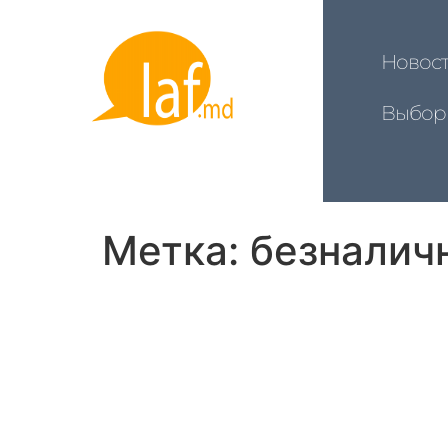
Новос
Выбор
Метка:
безналич