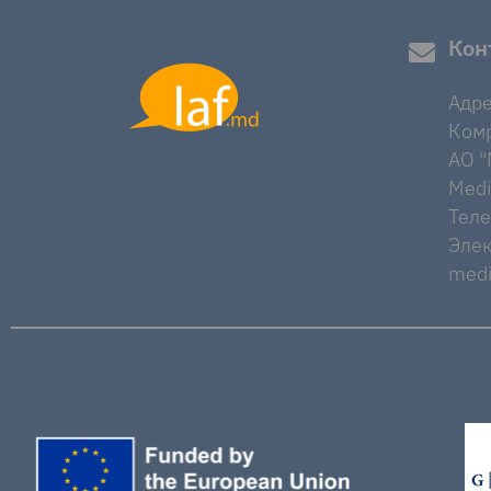
Кон
Адре
Комр
AO "M
Medi
Тел
Элек
medi