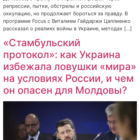
репрессии, пытки, обстрелы и российскую
оккупацию, но продолжает бороться за правду. В
программе Focus с Виталием Гайдаржи Цаплиенко
рассказал о реалиях войны в Украине, методах […]
«Стамбульский
протокол»: как Украина
избежала ловушки «мира»
на условиях России, и чем
он опасен для Молдовы?