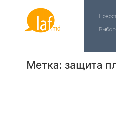
Новос
Выбор
Метка:
защита п