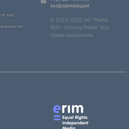
информаиция
те нас
© 2018-2025 AO "Media
альности
Birlii - Uniunia Media" Все
права защищены