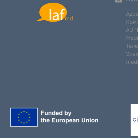
Адре
Комр
AO "M
Medi
Тел
Элек
medi