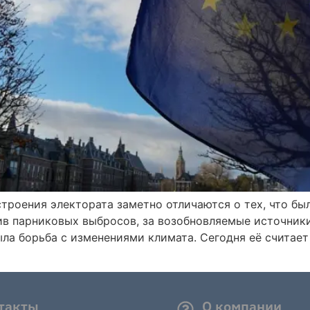
троения электората заметно отличаются о тех, что был
ив парниковых выбросов, за возобновляемые источники
ла борьба с изменениями климата. Сегодня её считае
такты
О компании