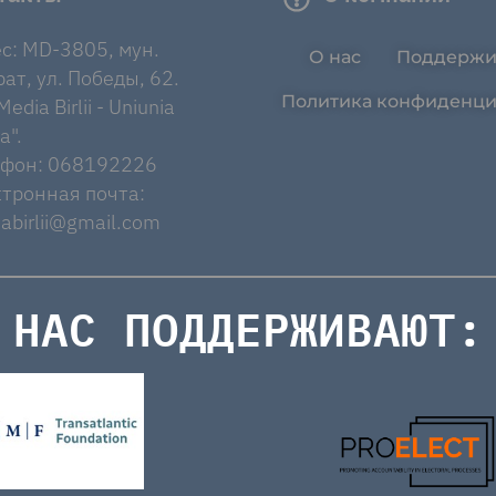
с: MD-3805, мун.
О нас
Поддержи
ат, ул. Победы, 62.
Политика конфиденци
edia Birlii - Uniunia
a".
ефон: 068192226
тронная почта:
abirlii@gmail.com
НАС ПОДДЕРЖИВАЮТ: