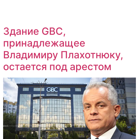
Здание GBC,
принадлежащее
Владимиру Плахотнюку,
остается под арестом