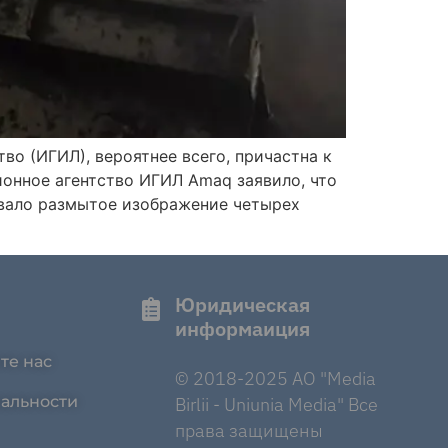
во (ИГИЛ), вероятнее всего, причастна к
ионное агентство ИГИЛ Amaq заявило, что
овало размытое изображение четырех
Юридическая
информаиция
те нас
© 2018-2025 AO "Media
альности
Birlii - Uniunia Media" Все
права защищены