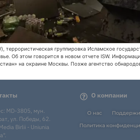
), террористическая группировка Исламское государст
вье. Об этом говорится в новом отчете ISW. Информац
истиан» на окраине Москвы. Позже агентство обнарод
такты
О компании
с: MD-3805, мун.
О нас
Поддержи
ат, ул. Победы, 62.
Политика конфиденци
edia Birlii - Uniunia
a".