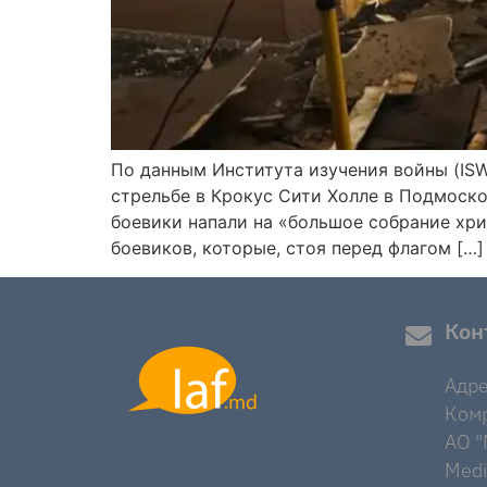
По данным Института изучения войны (ISW
стрельбе в Крокус Сити Холле в Подмоско
боевики напали на «большое собрание хр
боевиков, которые, стоя перед флагом […]
Кон
Адре
Комр
AO "M
Medi