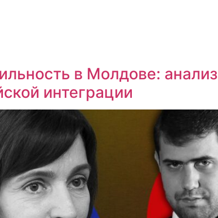
ильность в Молдове: анали
йской интеграции