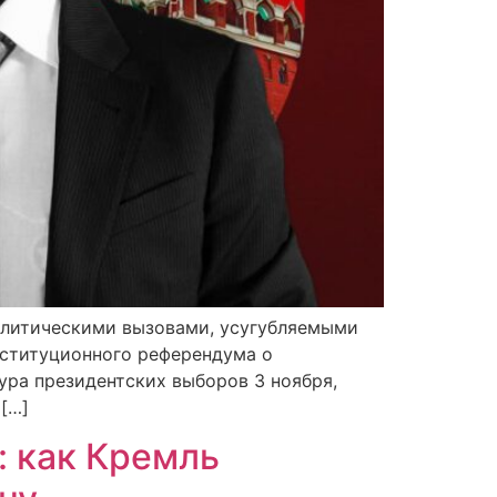
политическими вызовами, усугубляемыми
нституционного референдума о
ура президентских выборов 3 ноября,
[…]
 как Кремль