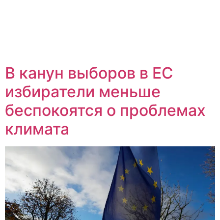
В канун выборов в ЕС
избиратели меньше
беспокоятся о проблемах
климата