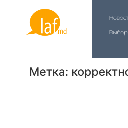
Новос
Выбор
Метка:
корректн