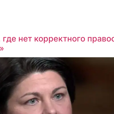
, где нет корректного право
»