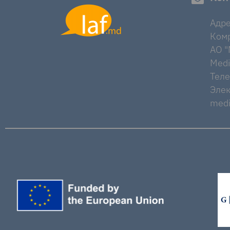
Адре
Комр
AO "M
Medi
Тел
Элек
medi