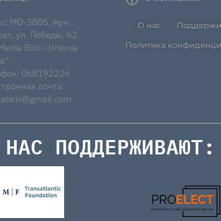
с: MD-3805, мун.
О нас
Поддержи
ат, ул. Победы, 62.
Политика конфиденци
edia Birlii - Uniunia
a".
ефон: 068192226
тронная почта:
abirlii@gmail.com
НАС ПОДДЕРЖИВАЮТ: