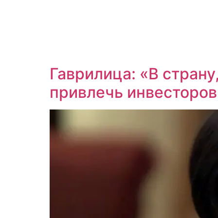
Гаврилица: «В страну
привлечь инвесторов