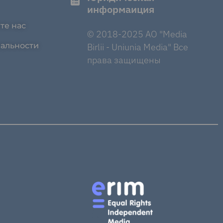
информаиция
те нас
© 2018-2025 AO "Media
альности
Birlii - Uniunia Media" Все
права защищены