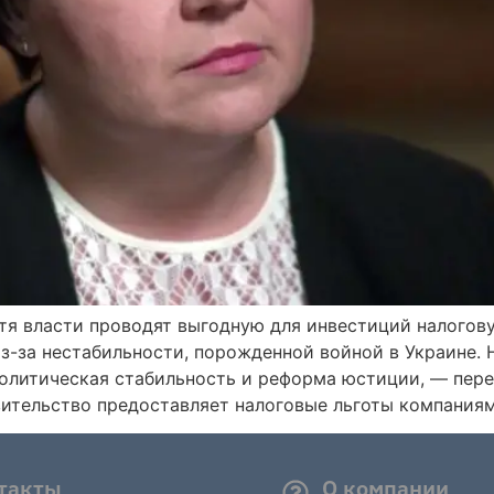
тя власти проводят выгодную для инвестиций налогову
з-за нестабильности, порожденной войной в Украине. 
олитическая стабильность и реформа юстиции, — пере
авительство предоставляет налоговые льготы компания
такты
О компании