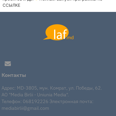
ССЫЛКЕ
Контакты
Адрес: MD-3805, мун. Комрат, ул. Победы, 62.
AO "Media Birlii - Uniunia Media".
Телефон: 068192226 Электронная почта:
mediabirlii@gmail.com