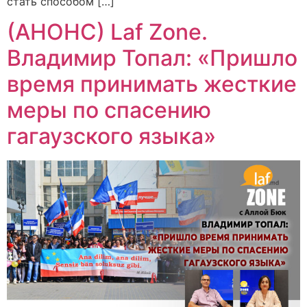
стать способом […]
(АНОНС) Laf Zone.
Владимир Топал: «Пришло
время принимать жесткие
меры по спасению
гагаузского языка»