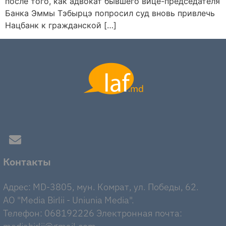
после того, как адвокат бывшего вице-председателя
Банка Эммы Тэбырцэ попросил суд вновь привлечь
Нацбанк к гражданской […]
Контакты
Адрес: MD-3805, мун. Комрат, ул. Победы, 62.
AO "Media Birlii - Uniunia Media".
Телефон: 068192226 Электронная почта: