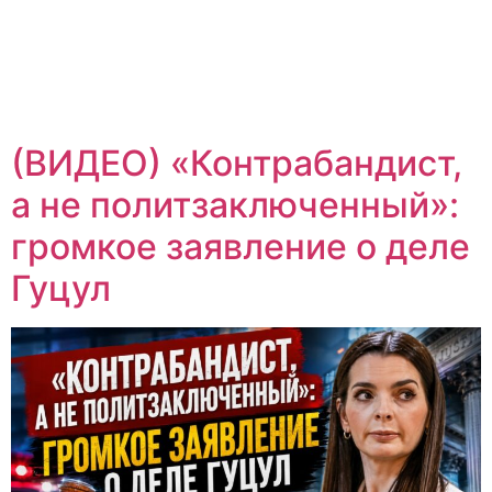
(ВИДЕО) «Контрабандист,
а не политзаключенный»:
громкое заявление о деле
Гуцул