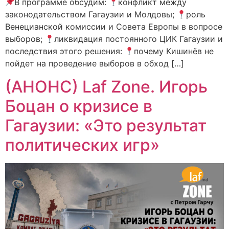
В программе обсудим:
конфликт между
законодательством Гагаузии и Молдовы;
роль
Венецианской комиссии и Совета Европы в вопросе
выборов;
ликвидация постоянного ЦИК Гагаузии и
последствия этого решения:
почему Кишинёв не
пойдет на проведение выборов в обход […]
(АНОНС) Laf Zone. Игорь
Боцан о кризисе в
Гагаузии: «Это результат
политических игр»