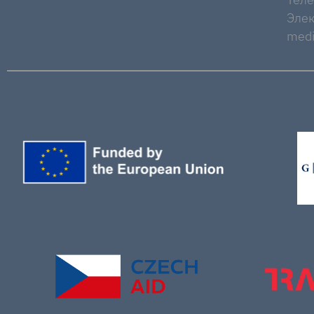
Элек
medi