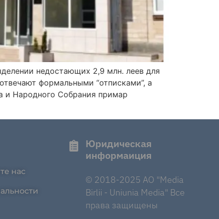
делении недостающих 2,9 млн. леев для
 отвечают формальными “отписками”, а
а и Народного Собрания примар
Юридическая
информаиция
те нас
© 2018-2025 AO "Media
альности
Birlii - Uniunia Media" Все
права защищены