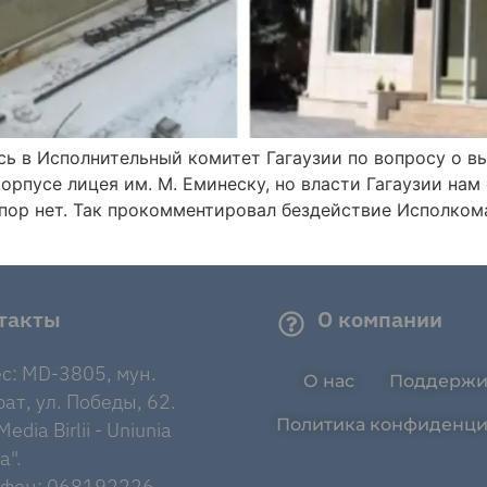
 в Исполнительный комитет Гагаузии по вопросу о вы
орпусе лицея им. М. Еминеску, но власти Гагаузии нам
пор нет. Так прокомментировал бездействие Исполком
такты
О компании
с: MD-3805, мун.
О нас
Поддержи
ат, ул. Победы, 62.
Политика конфиденци
edia Birlii - Uniunia
a".
ефон: 068192226