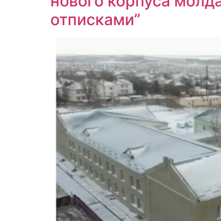
нового корпуса молда
отписками”