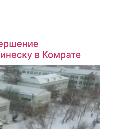
вершение
минеску в Комрате