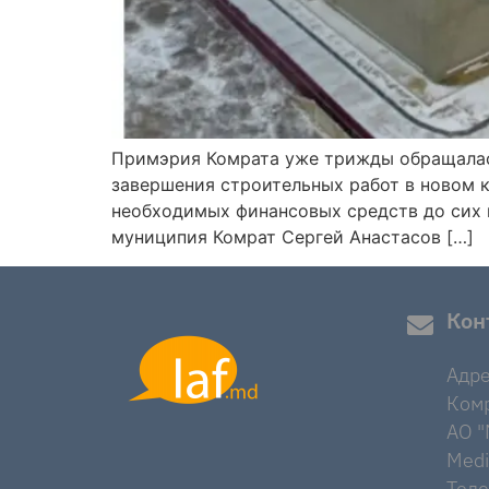
Примэрия Комрата уже трижды обращалась
завершения строительных работ в новом к
необходимых финансовых средств до сих 
муниципия Комрат Сергей Анастасов […]
Кон
Адре
Комр
AO "M
Medi
Тел