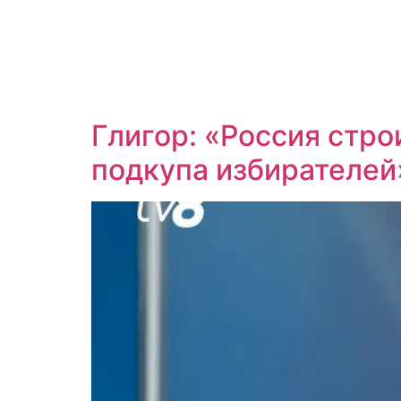
Глигор: «Россия стр
подкупа избирателей