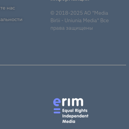
те нас
© 2018-2025 AO "Media
альности
Birlii - Uniunia Media" Все
права защищены