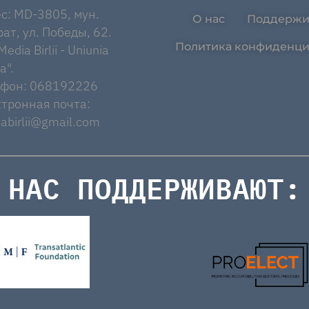
с: MD-3805, мун.
О нас
Поддержи
ат, ул. Победы, 62.
Политика конфиденци
edia Birlii - Uniunia
a".
ефон: 068192226
тронная почта:
abirlii@gmail.com
НАС ПОДДЕРЖИВАЮТ: