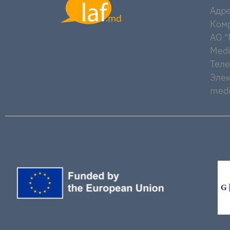
Адре
Комр
AO "M
Medi
Тел
Элек
medi