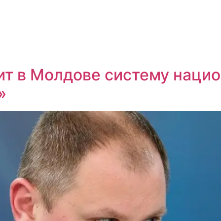
оит в Молдове систему наци
»