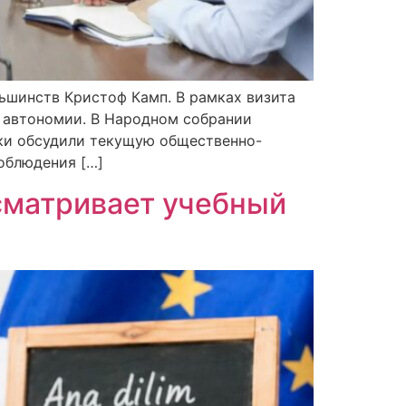
ьшинств Кристоф Камп. В рамках визита
а автономии. В Народном cобрании
ики обсудили текущую общественно-
облюдения […]
усматривает учебный