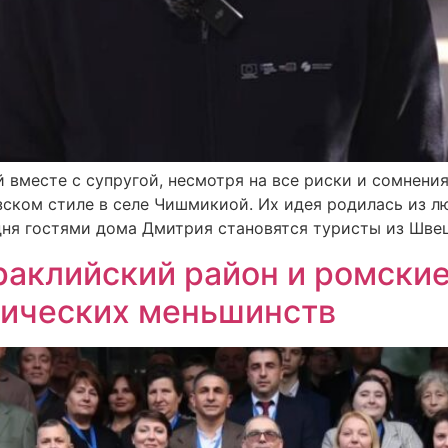
 вместе с супругой, несмотря на все риски и сомнени
зском стиле в селе Чишмикиой. Их идея родилась из лю
ня гостями дома Дмитрия становятся туристы из Швеци
араклийский район и ромски
нических меньшинств