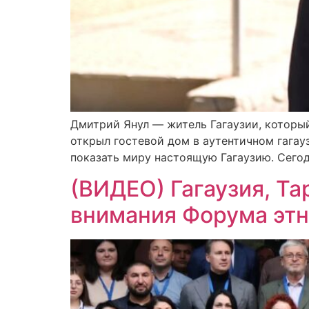
Дмитрий Янул — житель Гагаузии, который
открыл гостевой дом в аутентичном гагау
показать миру настоящую Гагаузию. Сегод
(ВИДЕО) Гагаузия, Т
внимания Форума эт