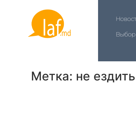
Новос
Выбор
Метка:
не ездить