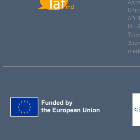
Адре
Комр
AO "M
Medi
Тел
Элек
medi