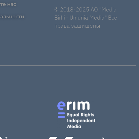
те нас
© 2018-2025 AO "Media
альности
Birlii - Uniunia Media" Все
права защищены