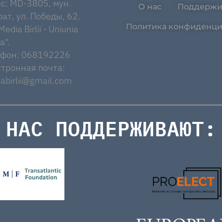
с: MD-3805, мун.
О нас
Поддержи
ат, ул. Победы, 62.
Политика конфиденци
edia Birlii - Uniunia
a".
ефон: 068192226
тронная почта:
abirlii@gmail.com
НАС ПОДДЕРЖИВАЮТ: