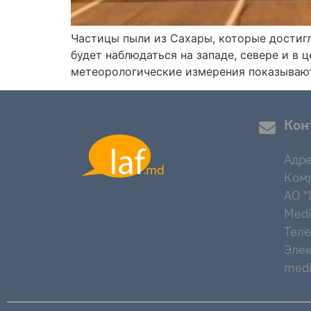
Частицы пыли из Сахары, которые достигл
будет наблюдаться на западе, севере и в 
метеорологические измерения показывают
Кон
Адре
Комр
AO "M
Medi
Тел
Элек
medi