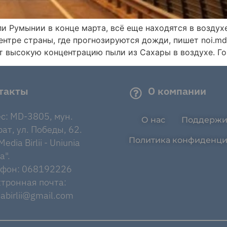
и Румынии в конце марта, всё еще находятся в воздух
центре страны, где прогнозируются дожди, пишет noi.md
 высокую концентрацию пыли из Сахары в воздухе. Го
такты
О компании
с: MD-3805, мун.
О нас
Поддержи
ат, ул. Победы, 62.
Политика конфиденци
edia Birlii - Uniunia
a".
ефон: 068192226
тронная почта:
abirlii@gmail.com