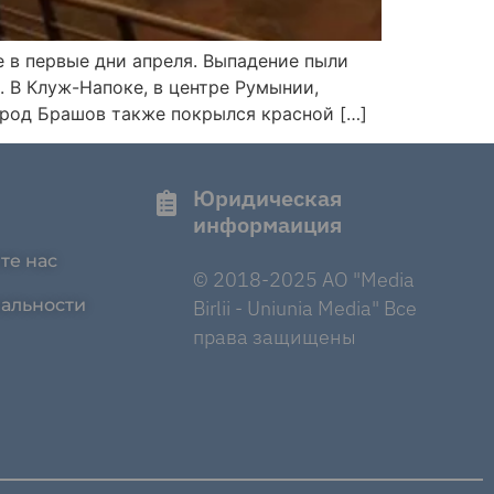
е в первые дни апреля. Выпадение пыли
. В Клуж-Напоке, в центре Румынии,
род Брашов также покрылся красной […]
Юридическая
информаиция
те нас
© 2018-2025 AO "Media
альности
Birlii - Uniunia Media" Все
права защищены