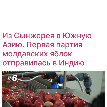
Из Сынжерея в Южную
Азию. Первая партия
молдавских яблок
отправилась в Индию