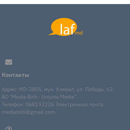
Контакты
Адрес: MD-3805, мун. Комрат, ул. Победы, 62.
AO "Media Birlii - Uniunia Media".
Телефон: 068192226 Электронная почта:
mediabirlii@gmail.com