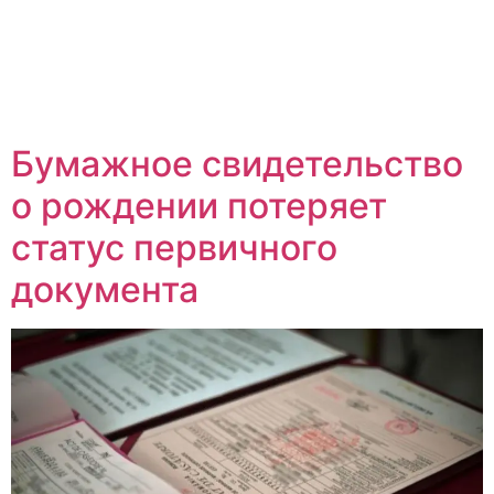
Бумажное свидетельство
о рождении потеряет
статус первичного
документа