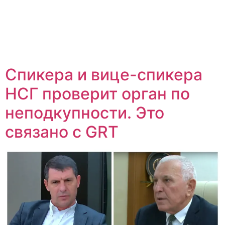
Спикера и вице-спикера
НСГ проверит орган по
неподкупности. Это
связано с GRT