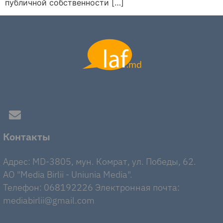
публичной собственности […]
Контакты
Адрес: MD-3805, мун. Комрат, ул. Победы, 62.
AO "Media Birlii - Uniunia Media".
Телефон: 068192226 Электронная почта:
mediabirlii@gmail.com