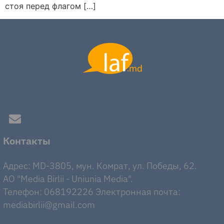
стоя перед флагом […]
Контакты
Адрес: MD-3805, мун. Комрат, ул. Победы, 62.
AO "Media Birlii - Uniunia Media".
Телефон: 068192226 Электронная почта:
mediabirlii@gmail.com